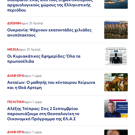
αρχαιολογικούς χώρους της Ελληνιστικής
περιόδου
ΔΙΕΘΝΗ
πριν 31 λεπτά
Ουκρανία: Ψάχνουν εκατοντάδες χιλιάδες
ανυπότακτους
MEDIA
πριν 51 λεπτά
Οι Κυριακάτικες Εφημερίδες: Όλα τα
πρωτοσέλιδα
ΔΙΑΦΟΡΑ
πριν 1 ώρα
Ακταίων: Ο μαθητής του κένταυρου Χείρωνα
και η Θεά Αρτεμη
ΠΟΛΙΤΙΚΗ
πριν 1 ώρα
Αλέξης Τσίπρας: Στις 2 Σεπτεμβρίου
παρουσιάζουμε στη Θεσσαλονίκη το
Οικονομικό Πρόγραμμα της ΕΛ.Α.Σ
ΔΙΑΦΟΡΑ
πριν 1 ώρα