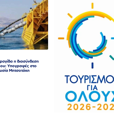
ραγίδα η διασύνδεση
ου: Υπογραφές στο
υσία Μητσοτάκη