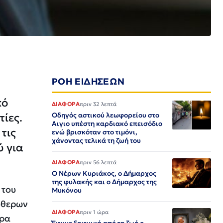
ΡΟΗ ΕΙΔΗΣΕΩΝ
κό
ΔΙΑΦΟΡΑ
πριν 32 λεπτά
ίες.
Οδηγός αστικού λεωφορείου στο
Αιγιο υπέστη καρδιακό επεισόδιο
τις
ενώ βρισκόταν στο τιμόνι,
χάνοντας τελικά τη ζωή του
ύ για
ΔΙΑΦΟΡΑ
πριν 56 λεπτά
Ο Νέρων Κυριάκος, o Δήμαρχος
της φυλακής και ο Δήμαρχος της
 του
Μυκόνου
ύθερων
ΔΙΑΦΟΡΑ
πριν 1 ώρα
ερα