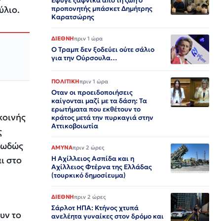
Έφυγε ξαφνικά από τη ζωή ο
ύλιο.
προπονητής μπάσκετ Δημήτρης
Καρατσώρης
ΔΙΕΘΝΗ
πριν 1 ώρα
Ο Τραμπ δεν ξοδεύει ούτε σάλιο
για την Ούρσουλα…
ΠΟΛΙΤΙΚΗ
πριν 1 ώρα
Οταν οι προειδοποιήσεις
καίγονται μαζί με τα δάση: Τα
ερωτήματα που εκθέτουν το
κοινής
κράτος μετά την πυρκαγιά στην
Αττικοβοιωτία
ς
σιωδώς
ΑΜΥΝΑ
πριν 2 ώρες
Η Αχίλλειος Ασπίδα και η
ι στο
Αχίλλειος Φτέρνα της Ελλάδας
(τουρκικό δημοσίευμα)
ΔΙΕΘΝΗ
πριν 2 ώρες
Σάρλοτ ΗΠΑ: Κτήνος χτυπά
υν το
ανελέητα γυναίκες στον δρόμο και