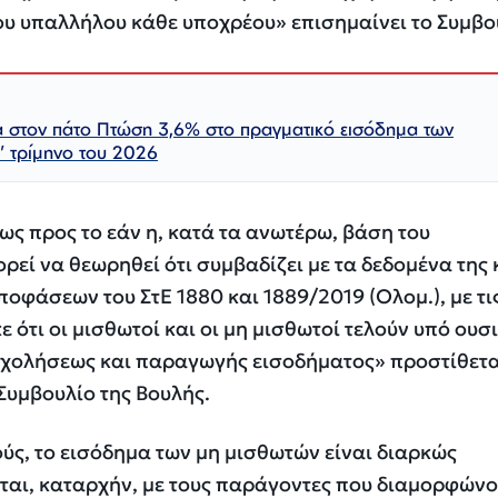
 υπαλλήλου κάθε υποχρέου» επισημαίνει το Συμβο
στον πάτο Πτώση 3,6% στο πραγματικό εισόδημα των
’ τρίμηνο του 2026
ς προς το εάν η, κατά τα ανωτέρω, βάση του
ρεί να θεωρηθεί ότι συμβαδίζει με τα δεδομένα της 
ποφάσεων του ΣτΕ 1880 και 1889/2019 (Ολομ.), με τι
ε ότι οι μισθωτοί και οι μη μισθωτοί τελούν υπό ου
χολήσεως και παραγωγής εισοδήματος» προστίθετα
Συμβουλίο της Βουλής.
ούς, το εισόδημα των μη μισθωτών είναι διαρκώς
ται, καταρχήν, με τους παράγοντες που διαμορφώνο