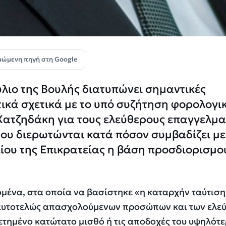
μώμενη πηγή στη Google
λιο της Βουλής διατυπώνει σημαντικές
ικά σχετικά με το υπό συζήτηση φορολογι
Χατζηδάκη για τους ελεύθερους επαγγελματ
του διερωτώνται κατά πόσον συμβαδίζει με 
ίου της Επικρατείας η βάση προσδιορισμο
μένα, στα οποία να βασίστηκε «η καταρχήν ταύτιση
 αυτοτελώς απασχολούμενων προσώπων και των ελε
ετημένο κατώτατο μισθό ή τις αποδοχές του υψηλότ