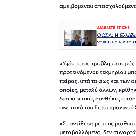
αμειβόμενου απασχολούμενου
ΔΙΑΒΑΣΤΕ ΕΠΙΣΗΣ
ΟΟΣΑ: Η Ελλάδα 
νοικοκυριών το α
«Υφίσταται προβληματισμός ω
προτεινόμενου τεκμηρίου μπο
πείρας, υπό το φως και των α
οποίες, μεταξύ άλλων, κρίθηκ
διαφορετικές συνθήκες απασ
σκεπτικό του Επιστημονικού 
«Σε αντίθεση με τους μισθωτ
μεταβαλλόμενο, δεν συναρτά