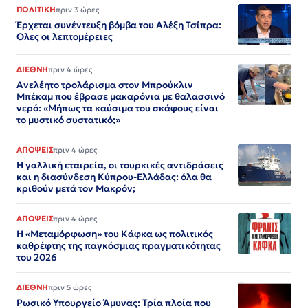
ΠΟΛΙΤΙΚΗ
πριν 3 ώρες
Έρχεται συνέντευξη βόμβα του Αλέξη Τσίπρα:
Ολες οι λεπτομέρειες
ΔΙΕΘΝΗ
πριν 4 ώρες
Ανελέητο τρολάρισμα στον Μπρούκλιν
Μπέκαμ που έβρασε μακαρόνια με θαλασσινό
νερό: «Μήπως τα καύσιμα του σκάφους είναι
το μυστικό συστατικό;»
ΑΠΟΨΕΙΣ
πριν 4 ώρες
Η γαλλική εταιρεία, οι τουρκικές αντιδράσεις
και η διασύνδεση Κύπρου-Ελλάδας: όλα θα
κριθούν μετά τον Μακρόν;
ΑΠΟΨΕΙΣ
πριν 4 ώρες
Η «Μεταμόρφωση» του Κάφκα ως πολιτικός
καθρέφτης της παγκόσμιας πραγματικότητας
του 2026
ΔΙΕΘΝΗ
πριν 5 ώρες
Ρωσικό Υπουργείο Άμυνας: Τρία πλοία που