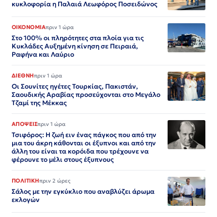
κυκλοφορία η Παλαιά Λεωφόρος Ποσειδώνος
ΟΙΚΟΝΟΜΙΑ
πριν 1 ώρα
Στο 100% οι πληρότητες στα πλοία για τις
Κυκλάδες Αυξημένη κίνηση σε Πειραιά,
Ραφήνα και Λαύριο
ΔΙΕΘΝΗ
πριν 1 ώρα
Οι Σουνίτες ηγέτες Τουρκίας, Πακιστάν,
Σαουδικής Αραβίας προσεύχονται στο Μεγάλο
Τζαμί της Μέκκας
ΑΠΟΨΕΙΣ
πριν 1 ώρα
Τσιφόρος: Η ζωή ειν ένας πάγκος που από την
μια του άκρη κάθονται οι έξυπνοι και από την
άλλη του είναι τα κορόιδα που τρέχουνε να
φέρουνε το μέλι στους έξυπνους
ΠΟΛΙΤΙΚΗ
πριν 2 ώρες
Σάλος με την εγκύκλιο που αναβλύζει άρωμα
εκλογών