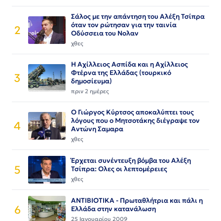
Σάλος με την απάντηση του Αλέξη Τσίπρα
όταν τον ρώτησαν για την ταινία
2
Οδύσσεια του Νολαν
χθες
Η Αχίλλειος Ασπίδα και η Αχίλλειος
Φτέρνα της Ελλάδας (τουρκικό
3
δημοσίευμα)
πριν 2 ημέρες
Ο Γιώργος Κύρτσος αποκαλύπτει τους
λόγους που ο Μητσοτάκης διέγραψε τον
4
Αντώνη Σαμαρα
χθες
Έρχεται συνέντευξη βόμβα του Αλέξη
5
Τσίπρα: Ολες οι λεπτομέρειες
χθες
ΑΝΤΙΒΙΟΤΙΚΑ - Πρωταθλήτρια και πάλι η
6
Ελλάδα στην κατανάλωση
25 Ιανουαρίου 2009