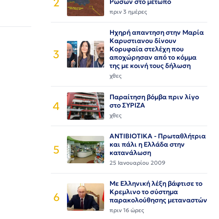
2
Ρώσων στο μέτωπο
πριν 3 ημέρες
Ηχηρή απαντηση στην Μαρία
Καρυστιανου δίνουν
Κορυφαία στελέχη που
3
αποχώρησαν από το κόμμα
της με κοινή τους δήλωση
χθες
Παραίτηση βόμβα πριν λίγο
4
στο ΣΥΡΙΖΑ
χθες
ΑΝΤΙΒΙΟΤΙΚΑ - Πρωταθλήτρια
και πάλι η Ελλάδα στην
5
κατανάλωση
25 Ιανουαρίου 2009
Με Ελληνική λέξη βάφτισε το
Κρεμλινο το σύστημα
6
παρακολούθησης μεταναστών
πριν 16 ώρες