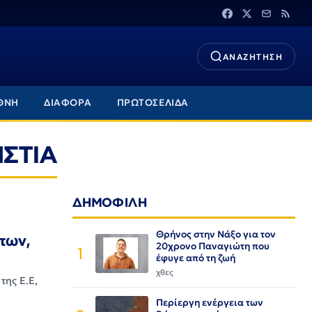
ΑΝΑΖΗΤΗΣΗ
ΘΝΗ
ΔΙΑΦΟΡΑ
ΠΡΩΤΟΣΕΛΙΔΑ
ΣΤΙΑ
ΔΗΜΟΦΙΛΗ
Θρήνος στην Νάξο για τον
των,
20χρονο Παναγιώτη που
1
έφυγε από τη ζωή
χθες
της Ε.Ε,
Περίεργη ενέργεια των