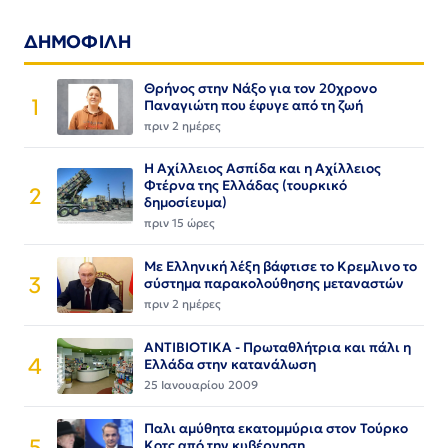
ΔΗΜΟΦΙΛΗ
Θρήνος στην Νάξο για τον 20χρονο
1
Παναγιώτη που έφυγε από τη ζωή
πριν 2 ημέρες
Η Αχίλλειος Ασπίδα και η Αχίλλειος
Φτέρνα της Ελλάδας (τουρκικό
2
δημοσίευμα)
πριν 15 ώρες
Με Ελληνική λέξη βάφτισε το Κρεμλινο το
3
σύστημα παρακολούθησης μεταναστών
πριν 2 ημέρες
ΑΝΤΙΒΙΟΤΙΚΑ - Πρωταθλήτρια και πάλι η
4
Ελλάδα στην κατανάλωση
25 Ιανουαρίου 2009
Παλι αμύθητα εκατομμύρια στον Τούρκο
5
Κοτς από την κυβέρνηση