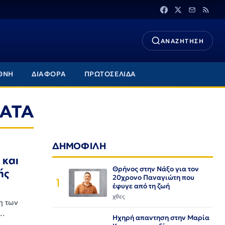
ΑΝΑΖΗΤΗΣΗ
ΘΝΗ
ΔΙΑΦΟΡΑ
ΠΡΩΤΟΣΕΛΙΔΑ
ΜΑΤΑ
ΔΗΜΟΦΙΛΗ
 και
Θρήνος στην Νάξο για τον
ής
20χρονο Παναγιώτη που
1
έφυγε από τη ζωή
χθες
η των
ς…
Ηχηρή απαντηση στην Μαρία