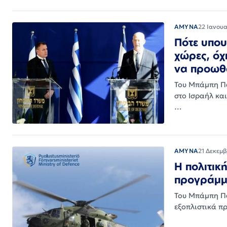
ΑΜΥΝΑ
22 Ιανου
Πότε υπου
χώρες, όχ
να προωθ
Του Μπάμπη Π
στο Ισραήλ κα
…
ΑΜΥΝΑ
21 Δεκεμβ
Η πολιτικ
προγράμμ
Του Μπάμπη Πα
εξοπλιστικά πρ