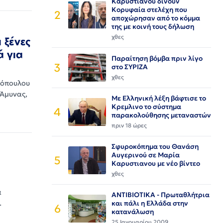
Καρυστιανου δίνουν
Κορυφαία στελέχη που
2
αποχώρησαν από το κόμμα
της με κοινή τους δήλωση
χθες
 ξένες
ά για
Παραίτηση βόμβα πριν λίγο
3
στο ΣΥΡΙΖΑ
χθες
τόπουλου
 Άμυνας,
Με Ελληνική λέξη βάφτισε το
Κρεμλινο το σύστημα
4
παρακολούθησης μεταναστών
πριν 18 ώρες
Σφυροκόπημα του Θανάση
Αυγερινού σε Μαρία
5
Καρυστιανου με νέο βίντεο
χθες
α
ΑΝΤΙΒΙΟΤΙΚΑ - Πρωταθλήτρια
…
και πάλι η Ελλάδα στην
6
κατανάλωση
25 Ιανουαρίου 2009