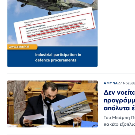
ΑΜΥΝΑ
27 Νοεμβ
Δεν νοείτ
προγράμμα
απόλυτα έ
Του Μπάμπη Πα
πακέτο εξοπλι