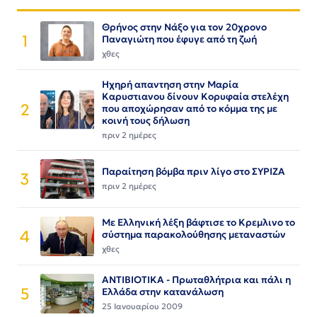
Θρήνος στην Νάξο για τον 20χρονο
1
Παναγιώτη που έφυγε από τη ζωή
χθες
Ηχηρή απαντηση στην Μαρία
Καρυστιανου δίνουν Κορυφαία στελέχη
2
που αποχώρησαν από το κόμμα της με
κοινή τους δήλωση
πριν 2 ημέρες
Παραίτηση βόμβα πριν λίγο στο ΣΥΡΙΖΑ
3
πριν 2 ημέρες
Με Ελληνική λέξη βάφτισε το Κρεμλινο το
4
σύστημα παρακολούθησης μεταναστών
χθες
ΑΝΤΙΒΙΟΤΙΚΑ - Πρωταθλήτρια και πάλι η
5
Ελλάδα στην κατανάλωση
25 Ιανουαρίου 2009