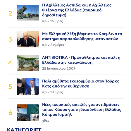
Η Αχίλλειος Ασπίδα και η Αχίλλειος
Φτέρνα της Ελλάδας (τουρκικό
2
δημοσίευμα)
πριν 16 ώρες
Με Ελληνική λέξη βάφτισε το Κρεμλινο το
3
σύστημα παρακολούθησης μεταναστών
πριν 2 ημέρες
ΑΝΤΙΒΙΟΤΙΚΑ - Πρωταθλήτρια και πάλι η
4
Ελλάδα στην κατανάλωση
25 Ιανουαρίου 2009
Παλι αμύθητα εκατομμύρια στον Τούρκο
5
Κοτς από την κυβέρνηση
πριν 19 ώρες
Νέες τουρκικές απειλές για αντιδράσεις
τύπου Κάσου για τη διασύνδεση Ελλάδας
6
Κύπρου Ισραήλ
χθες
ΚΑΤΗΓΟΡΙΕΣ