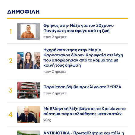
ΔΗΜΟΦΙΛΗ
Θρήνος στην Νάξο για τον 20χρονο
1
Παναγιώτη που έφυγε από τη ζωή
πριν 2 ημέρες
Ηχηρή απαντηση στην Μαρία
Καρυστιανου δίνουν Κορυφαία στελέχη
2
που αποχώρησαν από το κόμμα της με
κοινή τους δήλωση
πριν 2 ημέρες
Παραίτηση βόμβα πριν λίγο στο ΣΥΡΙΖΑ
3
πριν 2 ημέρες
Με Ελληνική λέξη βάφτισε το Κρεμλινο το
4
σύστημα παρακολούθησης μεταναστών
χθες
ΑΝΤΙΒΙΟΤΙΚΑ - Πρωταθλήτρια και πάλι η