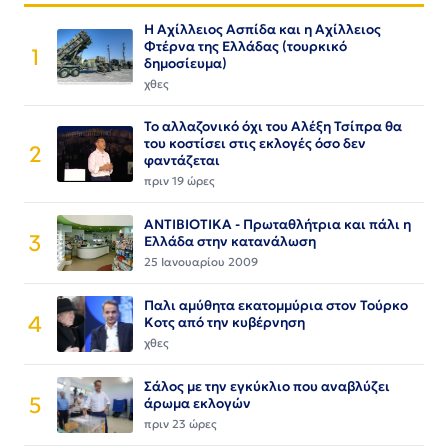
Η Αχίλλειος Ασπίδα και η Αχίλλειος
Φτέρνα της Ελλάδας (τουρκικό
1
δημοσίευμα)
χθες
Το αλλαζονικό όχι του Αλέξη Τσίπρα θα
του κοστίσει στις εκλογές όσο δεν
2
φαντάζεται
πριν 19 ώρες
ΑΝΤΙΒΙΟΤΙΚΑ - Πρωταθλήτρια και πάλι η
3
Ελλάδα στην κατανάλωση
25 Ιανουαρίου 2009
Παλι αμύθητα εκατομμύρια στον Τούρκο
4
Κοτς από την κυβέρνηση
χθες
Σάλος με την εγκύκλιο που αναβλύζει
5
άρωμα εκλογών
πριν 23 ώρες