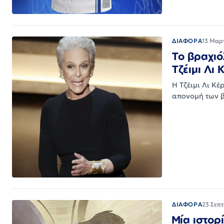
ΔΙΑΦΟΡΑ
13 Μαρ
Το βραχιό
Τζέιμι Λι 
Η Τζέιμι Λι Κέ
απονομή των 
ΔΙΑΦΟΡΑ
23 Σεπ
Μία ιστορ