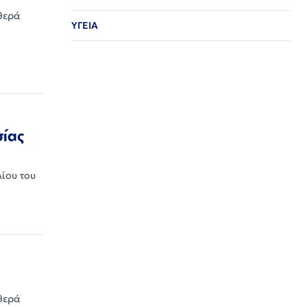
θερά
ΥΓΕΙΑ
σίας
λίου του
θερά