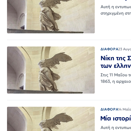
Αυτή η εντυπω
στηριγμένη στ
ΔΙΑΦΟΡΑ
23 Αυγ
Νίκη της 
των ελλη
Στις 11 Μαΐου 
1863, η αρχαι
ΔΙΑΦΟΡΑ
14 Μαΐ
Μία ιστορ
Αυτή η εντυπω