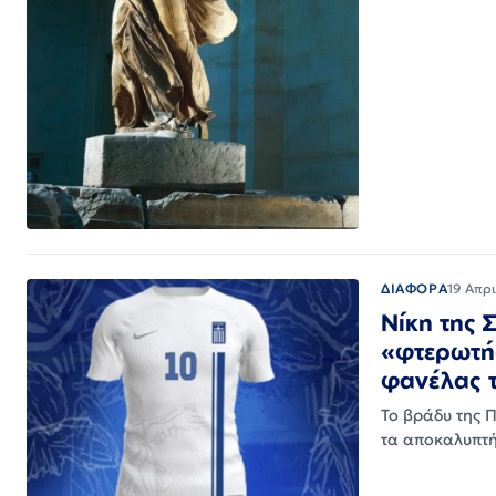
ΔΙΑΦΟΡΑ
19 Απρ
Νίκη της 
«φτερωτής
φανέλας τ
Το βράδυ της 
τα αποκαλυπτή