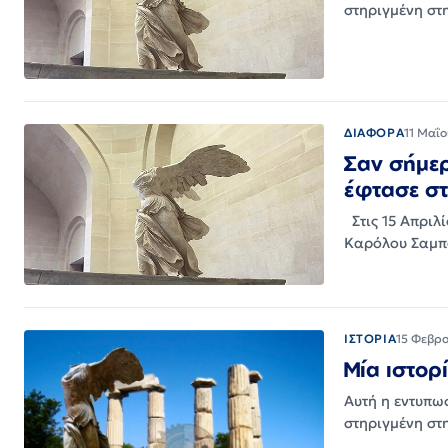
στηριγμένη στ
ΔΙΑΦΟΡΑ
11 Μαΐ
Σαν σήμερ
έφτασε σ
Στις 15 Απριλ
Καρόλου Σαμπο
ΙΣΤΟΡΙΑ
15 Φεβρ
Μία ιστορ
Αυτή η εντυπω
στηριγμένη στ