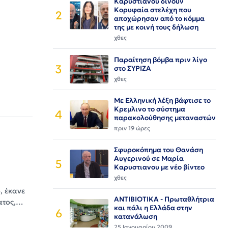
Καρυστιανου δίνουν
Κορυφαία στελέχη που
2
αποχώρησαν από το κόμμα
της με κοινή τους δήλωση
χθες
Παραίτηση βόμβα πριν λίγο
3
στο ΣΥΡΙΖΑ
χθες
Με Ελληνική λέξη βάφτισε το
Κρεμλινο το σύστημα
4
παρακολούθησης μεταναστών
πριν 19 ώρες
Σφυροκόπημα του Θανάση
Αυγερινού σε Μαρία
ς
5
Καρυστιανου με νέο βίντεο
χθες
, έκανε
ΑΝΤΙΒΙΟΤΙΚΑ - Πρωταθλήτρια
ατος,…
και πάλι η Ελλάδα στην
6
κατανάλωση
25 Ιανουαρίου 2009