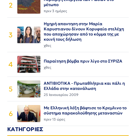
2
μέτωπο
πριν 3 ημέρες
Ηχηρή απαντηση στην Μαρία
Καρυστιανου δίνουν Κορυφαία στελέχη
3
που αποχώρησαν από το κόμμα της με
κοινή τους δήλωση
χθες
Παραίτηση βόμβα πριν λίγο στο ΣΥΡΙΖΑ
4
χθες
ΑΝΤΙΒΙΟΤΙΚΑ - Πρωταθλήτρια και πάλι η
5
Ελλάδα στην κατανάλωση
25 Ιανουαρίου 2009
Με Ελληνική λέξη βάφτισε το Κρεμλινο το
6
σύστημα παρακολούθησης μεταναστών
πριν 13 ώρες
ΚΑΤΗΓΟΡΙΕΣ