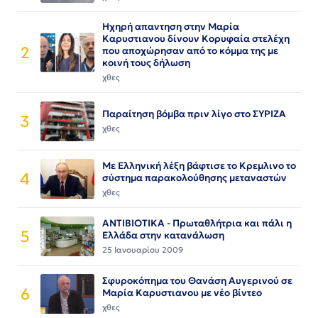
Ηχηρή απαντηση στην Μαρία
Καρυστιανου δίνουν Κορυφαία στελέχη
2
που αποχώρησαν από το κόμμα της με
κοινή τους δήλωση
χθες
Παραίτηση βόμβα πριν λίγο στο ΣΥΡΙΖΑ
3
χθες
Με Ελληνική λέξη βάφτισε το Κρεμλινο το
4
σύστημα παρακολούθησης μεταναστών
χθες
ΑΝΤΙΒΙΟΤΙΚΑ - Πρωταθλήτρια και πάλι η
5
Ελλάδα στην κατανάλωση
25 Ιανουαρίου 2009
Σφυροκόπημα του Θανάση Αυγερινού σε
6
Μαρία Καρυστιανου με νέο βίντεο
χθες