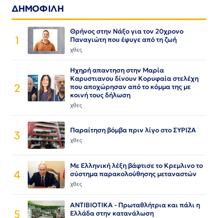
ΔΗΜΟΦΙΛΗ
Θρήνος στην Νάξο για τον 20χρονο
1
Παναγιώτη που έφυγε από τη ζωή
χθες
Ηχηρή απαντηση στην Μαρία
Καρυστιανου δίνουν Κορυφαία στελέχη
2
που αποχώρησαν από το κόμμα της με
κοινή τους δήλωση
χθες
Παραίτηση βόμβα πριν λίγο στο ΣΥΡΙΖΑ
3
χθες
Με Ελληνική λέξη βάφτισε το Κρεμλινο το
4
σύστημα παρακολούθησης μεταναστών
χθες
ΑΝΤΙΒΙΟΤΙΚΑ - Πρωταθλήτρια και πάλι η
5
Ελλάδα στην κατανάλωση