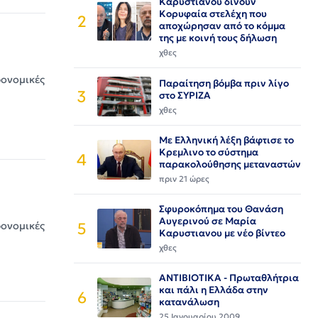
Καρυστιανου δίνουν
Κορυφαία στελέχη που
2
αποχώρησαν από το κόμμα
της με κοινή τους δήλωση
χθες
ρονομικές
Παραίτηση βόμβα πριν λίγο
3
στο ΣΥΡΙΖΑ
χθες
Με Ελληνική λέξη βάφτισε το
Κρεμλινο το σύστημα
4
παρακολούθησης μεταναστών
πριν 21 ώρες
Σφυροκόπημα του Θανάση
Αυγερινού σε Μαρία
5
ρονομικές
Καρυστιανου με νέο βίντεο
χθες
ΑΝΤΙΒΙΟΤΙΚΑ - Πρωταθλήτρια
και πάλι η Ελλάδα στην
6
κατανάλωση
25 Ιανουαρίου 2009