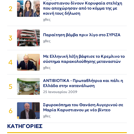
Καρυστιανου δίνουν Κορυφαία στελέχη
2
που αποχώρησαν από το κόμμα της με
κοινή τους δήλωση
χθες
Παραίτηση βόμβα πριν λίγο στο ΣΥΡΙΖΑ
3
χθες
Με Ελληνική λέξη βάφτισε το Κρεμλινο το
4
σύστημα παρακολούθησης μεταναστών
χθες
ΑΝΤΙΒΙΟΤΙΚΑ - Πρωταθλήτρια και πάλι η
5
Ελλάδα στην κατανάλωση
25 Ιανουαρίου 2009
Σφυροκόπημα του Θανάση Αυγερινού σε
6
Μαρία Καρυστιανου με νέο βίντεο
χθες
ΚΑΤΗΓΟΡΙΕΣ