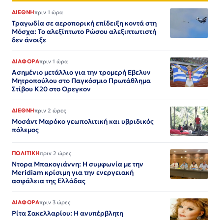
ΔΙΕΘΝΗ
πριν 1 ώρα
Τραγωδία σε αεροπορική επίδειξη κοντά στη
Μόσχα: Το αλεξίπτωτο Ρώσου αλεξιπτωτιστή
δεν άνοιξε
ΔΙΑΦΟΡΑ
πριν 1 ώρα
Ασημένιο μετάλλιο για την τρομερή Εβελυν
Μητροπούλου στο Παγκόσμιο Πρωτάθλημα
Στίβου Κ20 στο Ορεγκον
ΔΙΕΘΝΗ
πριν 2 ώρες
Μοσάντ Μαρόκο γεωπολιτική και υβριδικός
πόλεμος
ΠΟΛΙΤΙΚΗ
πριν 2 ώρες
Ντορα Μπακογιάννη: Η συμφωνία με την
Meridiam κρίσιμη για την ενεργειακή
ασφάλεια της Ελλάδας
ΔΙΑΦΟΡΑ
πριν 3 ώρες
Ρίτα Σακελλαρίου: Η ανυπέρβλητη