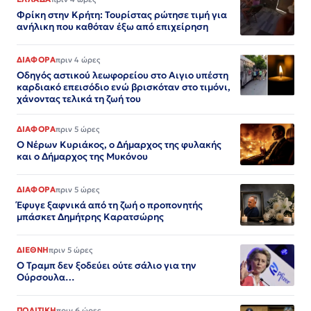
Φρίκη στην Κρήτη: Τουρίστας ρώτησε τιμή για
ανήλικη που καθόταν έξω από επιχείρηση
ΔΙΑΦΟΡΑ
πριν 4 ώρες
Οδηγός αστικού λεωφορείου στο Αιγιο υπέστη
καρδιακό επεισόδιο ενώ βρισκόταν στο τιμόνι,
χάνοντας τελικά τη ζωή του
ΔΙΑΦΟΡΑ
πριν 5 ώρες
Ο Νέρων Κυριάκος, o Δήμαρχος της φυλακής
και ο Δήμαρχος της Μυκόνου
ΔΙΑΦΟΡΑ
πριν 5 ώρες
Έφυγε ξαφνικά από τη ζωή ο προπονητής
μπάσκετ Δημήτρης Καρατσώρης
ΔΙΕΘΝΗ
πριν 5 ώρες
Ο Τραμπ δεν ξοδεύει ούτε σάλιο για την
Ούρσουλα…
ΠΟΛΙΤΙΚΗ
πριν 6 ώρες