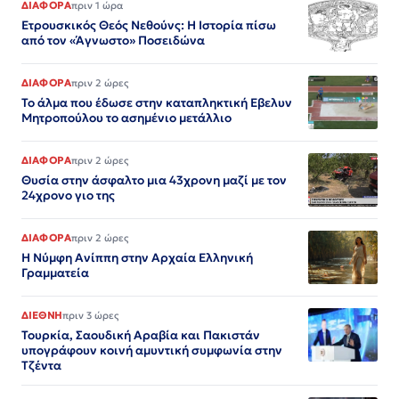
ΔΙΑΦΟΡΑ
πριν 1 ώρα
Ετρουσκικός Θεός Νεθούνς: Η Ιστορία πίσω
από τον «Άγνωστο» Ποσειδώνα
ΔΙΑΦΟΡΑ
πριν 2 ώρες
Το άλμα που έδωσε στην καταπληκτική Εβελυν
Μητροπούλου το ασημένιο μετάλλιο
ΔΙΑΦΟΡΑ
πριν 2 ώρες
Θυσία στην άσφαλτο μια 43χρονη μαζί με τον
24χρονο γιο της
ΔΙΑΦΟΡΑ
πριν 2 ώρες
Η Νύμφη Ανίππη στην Αρχαία Ελληνική
Γραμματεία
ΔΙΕΘΝΗ
πριν 3 ώρες
Τουρκία, Σαουδική Αραβία και Πακιστάν
υπογράφουν κοινή αμυντική συμφωνία στην
Τζέντα