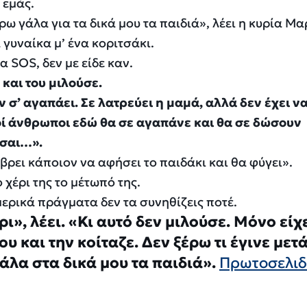
 εμάς.
ω γάλα για τα δικά μου τα παιδιά», λέει η κυρία Μα
 γυναίκα μ’ ένα κοριτσάκι.
α SOS, δεν με είδε καν.
 και του μιλούσε.
 σ’ αγαπάει. Σε λατρεύει η μαμά, αλλά δεν έχει ν
οί άνθρωποι εδώ θα σε αγαπάνε και θα σε δώσουν
εσαι…».
βρει κάποιον να αφήσει το παιδάκι και θα φύγει».
 χέρι της το μέτωπό της.
μερικά πράγματα δεν τα συνηθίζεις ποτέ.
ρι», λέει. «Κι αυτό δεν μιλούσε. Μόνο είχ
υ και την κοίταζε. Δεν ξέρω τι έγινε μετά
άλα στα δικά μου τα παιδιά».
Πρωτοσελι