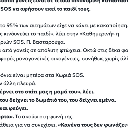
σιοι γονείς είναι σε τέτοια οικονομική κατάστασ
SOS να αφήσουν εκεί το παιδί τους.
 το 95% των αιτημάτων είχε να κάνει με κακοποίηση
 κινδυνεύει το παιδί», λέει στην «Καθημερινή» η
ωριών SOS, Π. Βασταρούχα.
ι από γονείς σε απόλυτη φτώχεια. Οκτώ στις δέκα φ
ς φορές μονογονεϊκές οικογένειες, συνήθως χωρίς άλ
ρόνια είναι μητέρα στα Χωριά SOS.
ην άλλη πλευρά.
ρνει στο σπίτι μας η μαμά του», λέει.
 του δείχνει το δωμάτιό του, του δείχνει εμένα.
και φεύγει.
όρτα».
Το ακούω στη φωνή της.
θεια για να συνεχίσει.
«Κανένα τους δεν φωνάζει»,