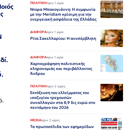
ΠΟΛΙΤΙΚΗ
πριν 1 ώρα
Ποιός
Ντορα Μπακογιάννη: Η συμφωνία
υς
με την Meridiam κρίσιμη για την
ενεργειακή ασφάλεια της Ελλάδας
ΔΙΑΦΟΡΑ
πριν 1 ώρα
Ν
Ρίτα Σακελλαρίου: Η ανυπέρβλητη
ΔΙΑΦΟΡΑ
πριν 1 ώρα
δί.
Χαρτογράφηση πολιτιστικής
κληρονομιάς και περιβάλλοντος
ύ.
Άνδρου
ΠΟΛΙΤΙΚΗ
πριν 2 ώρες
Εκτόξευση του ελλείμματος του
ισοζυγίου τρεχουσών
ό.
συναλλαγών στα 8,9 δις ευρώ στο
πεντάμηνο του 2026
MEDIA
πριν 2 ώρες
Τα πρωτοσέλιδα των εφημερίδων