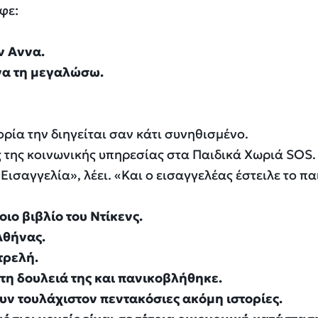
φε:
ν Αννα.
να τη μεγαλώσω.
ρία την διηγείται σαν κάτι συνηθισμένο.
ος της κοινωνικής υπηρεσίας στα Παιδικά Χωριά SOS.
ισαγγελία», λέει. «Και ο εισαγγελέας έστειλε το παι
ιο βιβλίο του Ντίκενς.
Αθήνας.
τρελή.
 τη δουλειά της και πανικοβλήθηκε.
ουν τουλάχιστον πεντακόσιες ακόμη ιστορίες.