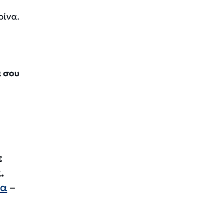
ρίνα.
α σου
ε
.
δα
–