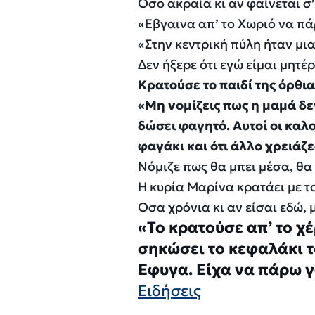
Οσο ακραία κι αν φαίνεται σ’
«Εβγαινα απ’ το Χωριό να πάρ
«Στην κεντρική πύλη ήταν μια
Δεν ήξερε ότι εγώ είμαι μητέρ
Κρατούσε το παιδί της όρθια
«Μη νομίζεις πως η μαμά δεν
δώσει φαγητό. Αυτοί οι καλ
φαγάκι και ότι άλλο χρειάζ
Νόμιζε πως θα μπει μέσα, θα 
Η κυρία Μαρίνα κρατάει με το
Οσα χρόνια κι αν είσαι εδώ, 
«Το κρατούσε απ’ το χέ
σηκώσει το κεφαλάκι το
Εφυγα. Είχα να πάρω γ
Ειδήσεις