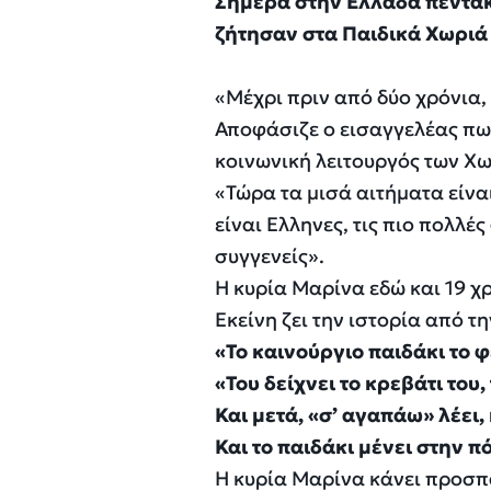
Σήμερα στην Ελλάδα πεντακό
ζήτησαν στα Παιδικά Χωριά 
«Μέχρι πριν από δύο χρόνια,
Αποφάσιζε ο εισαγγελέας πως
κοινωνική λειτουργός των Χ
«Τώρα τα μισά αιτήματα είνα
είναι Ελληνες, τις πιο πολλέ
συγγενείς».
Η κυρία Μαρίνα εδώ και 19 χ
Εκείνη ζει την ιστορία από τ
«Το καινούργιο παιδάκι το φέ
«Του δείχνει το κρεβάτι του,
Και μετά, «σ’ αγαπάω» λέει, 
Και το παιδάκι μένει στην π
Η κυρία Μαρίνα κάνει προσπά