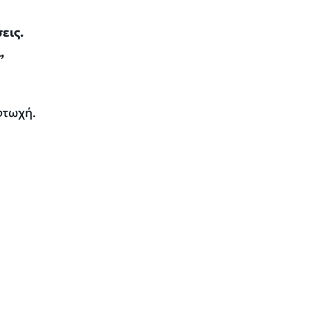
εις.
,
φτωχή.