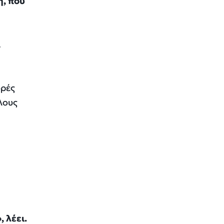
η, που
.
ορές
λους
 λέει.