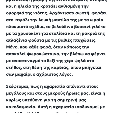
και η ηλικία της κρατάει ανθισμένη την
ομορφιά της νιότης. Αρχόντισσα σωστή, φοράει
στο κεφάλι την λευκή μαντίλα της με τα ωραία
πλουμιστά σχέδια, το βελούδινο βυσσινί γιλέκο
με τα χρυσοκέντητα στολίδια και τη μακριά της
ατλαζένια φούστα με τις βαθιές πτυχώσεις.
Μόνο, που κάθε φορά, όταν κάποιος την
αποκαλεί ψωροκώσταινα, την βλέπω να φέρνει
με αναστεναγμό το δεξί της χέρι ψηλά στο
στήθος, στη θέση της καρδιάς, όπου μπήγεται
σαν μαχαίρι ο αχάριστος λόγος.
Σκέφτομαι, πως η αχαριστία απέναντι στους
μεγάλους και στους μικρούς ήρωες μας, είναι η
κυρίως υπεύθυνη για τη σημερινή μας
κακοδαιμονία. Αυτή η αχαριστία ισοδυναμεί με