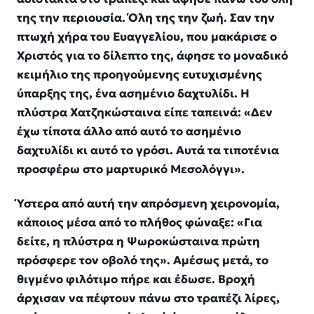
της την περιουσία. Όλη της την ζωή. Σαν την
πτωχή χήρα του Ευαγγελίου, που μακάρισε ο
Χριστός για το δίλεπτο της, άφησε το μοναδικό
κειμήλιο της προηγούμενης ευτυχισμένης
ύπαρξης της, ένα ασημένιο δαχτυλίδι. Η
πλύστρα Χατζηκώσταινα είπε ταπεινά: «
Δεν
έχω τίποτα άλλο από αυτό το ασημένιο
δαχτυλίδι κι αυτό το γρόσι. Αυτά τα τιποτένια
προσφέρω στο μαρτυρικό Μεσολόγγι
».
Ύστερα από αυτή την απρόσμενη χειρονομία,
κάποιος μέσα από το πλήθος φώναξε: «
Για
δείτε, η πλύστρα η Ψωροκώσταινα πρώτη
πρόσφερε τον οβολό της
». Αμέσως μετά, το
θιγμένο φιλότιμο πήρε και έδωσε. Βροχή
άρχισαν να πέφτουν πάνω στο τραπέζι λίρες,