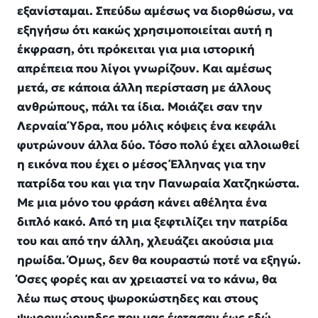
εξανίσταμαι. Σπεύδω αμέσως να διορθώσω, να
εξηγήσω ότι κακώς χρησιμοποιείται αυτή η
έκφραση, ότι πρόκειται για μια ιστορική
απρέπεια που λίγοι γνωρίζουν. Και αμέσως
μετά, σε κάποια άλλη περίσταση με άλλους
ανθρώπους, πάλι τα ίδια. Μοιάζει σαν την
Λερναία Ύδρα, που μόλις κόψεις ένα κεφάλι
φυτρώνουν άλλα δύο. Τόσο πολύ έχει αλλοιωθεί
η εικόνα που έχει ο μέσος Έλληνας για την
πατρίδα του και για την Πανωραία Χατζηκώστα.
Με μια μόνο του φράση κάνει αθέλητα ένα
διπλό κακό. Από τη μια ξεφτιλίζει την πατρίδα
του και από την άλλη, χλευάζει ακούσια μια
ηρωίδα. Όμως, δεν θα κουραστώ ποτέ να εξηγώ.
Όσες φορές και αν χρειαστεί να το κάνω, θα
λέω πως στους ψωροκώστηδες και στους
ψωρογιώργηδες που μας έφτασαν έως εδώ,