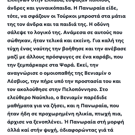
άνδρες και γυναικόπαιδα. Η Πανωραία είδε,
τότε, να σφάζουν οι Τούρκοι μπροστά στα μάτια
της τον άνδρα και τα παιδιά της. Η οδύνη
σάλεψε το λογικό της. Ανάμεσα σε αυτούς που
σώθηκαν, ήταν τελικά και εκείνη. Για καλή της
τύχη ένας ναύτης την βοήθησε και την ανέβασε
μαζί με άλλους πρόσφυγες σε ένα καράβι, που
την ξεμπάρκαρε στα Ψαρά. Εκεί, την
αναγνώρισε ο ομοιοπαθής της Βενιαμίν ο
Λέσβιος, την πήρε υπό την προστασία του και
τον ακολούθησε στην Πελοπόννησο. Στο
ελεύθερο Ναύπλιο, ο Βενιαμίν παρέδιδε
μαθήματα για να ζήσει, και η Πανωραία, που
ήταν ήδη σε προχωρημένη ηλικία, πτωχή πια,
άρχισε να ξενοπλένει. Ἡ Πανωραία στή μορφή
ἀλλά καί στήν ψυχή, ἀδιαφορώντας γιά τά