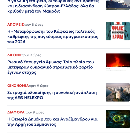
Η γαλλική εταιρεία, οι τουρκικές αντιδράσεις
και η διασύνδεση Κύπρου-Ελλάδας: όλα θα
κριθούν μετά τον Μακρόν;
ΑΠΟΨΕΙΣ
πριν 8 ώρες
Η «Μεταμόρφωση» του Κάφκα ως πολιτικός
καθρέφτης της παγκόσμιας πραγματικότητας
του 2026
ΔΙΕΘΝΗ
πριν 9 ώρες
Ρωσικό Υπουργείο Άμυνας: Τρία πλοία που
μετέφεραν ουκρανικό στρατιωτικό φορτίο
έγιναν στόχος
ΟΙΚΟΝΟΜΙΑ
πριν 9 ώρες
Σε τροχιά υλοποίησης η συνολική ανάπλαση
της ΔΕΘ HELEXPO
ΔΙΑΦΟΡΑ
πριν 9 ώρες
Η Θεωρία Δημόκριτου και Αναξίμανδρου για
την Αρχή του Σύμπαντος