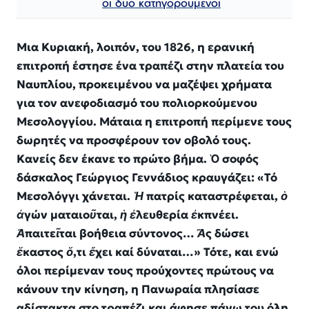
οι δύο κατηγορούμενοι
Μια Κυριακή, λοιπόν, του 1826, η ερανική
επιτροπή έστησε ένα τραπέζι στην πλατεία του
Ναυπλίου, προκειμένου να μαζέψει χρήματα
για τον ανεφοδιασμό του πολιορκούμενου
Μεσολογγίου. Μάταια η επιτροπή περίμενε τους
δωρητές να προσφέρουν τον οβολό τους.
Κανείς δεν έκανε το πρώτο βήμα. Ὁ
σοφός
δάσκαλος Γεώργιος Γεννάδιος κραυγάζει:
«Τό
Μεσολόγγι χάνεται.
Ἡ
πατρίς καταστρέφεται,
ὁ
ἀ
γών ματαιο
ῦ
ται,
ἡ
ἐ
λευθερία
ἐ
κπνέει.
Ἀ
παιτε
ῖ
ται βοήθεια σύντονος
…
Ἄ
ς δώσει
ἕ
καστος
ὅ
,τι
ἔ
χει καί δύναται…»
Τότε, και ενώ
όλοι περίμεναν τους προύχοντες πρώτους να
κάνουν την κίνηση, η Πανωραία πλησίασε
αδίστακτα στο τραπέζι και άφησε πάνω του όλη