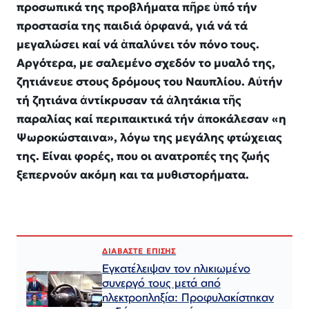
προσωπικά της προβλήματα πῆρε ὑπό τήν
προστασία της παιδιά ὀρφανά, γιά νά τά
μεγαλώσει καί νά ἁπαλύνει τόν πόνο τους.
Αργότερα, με σαλεμένο σχεδόν το μυαλό της,
ζητιάνευε στους δρόμους του Ναυπλίου. Αὐτήν
τή ζητιάνα ἀντίκρυσαν τά ἀλητάκια τῆς
παραλίας καί περιπαικτικά τήν ἀποκάλεσαν «η
Ψωροκώσταινα», λόγω της μεγάλης φτώχειας
της. Είναι φορές, που οι ανατροπές της ζωής
ξεπερνούν ακόμη και τα μυθιστορήματα.
ΔΙΑΒΑΣΤΕ ΕΠΙΣΗΣ
Εγκατέλειψαν τον ηλικιωμένο
συνεργό τους μετά από
ηλεκτροπληξία: Προφυλακίστηκαν