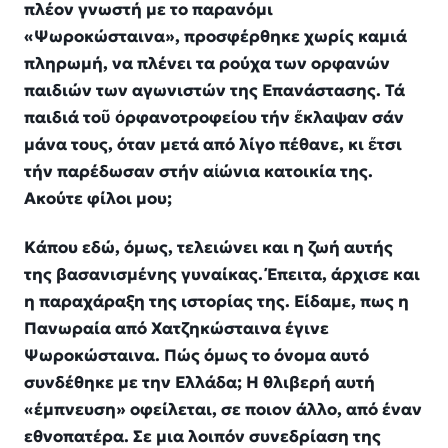
πλέον γνωστή με το παρανόμι
«Ψωροκώσταινα», προσφέρθηκε χωρίς καμιά
πληρωμή, να πλένει τα ρούχα των ορφανών
παιδιών των αγωνιστών της Επανάστασης. Τά
παιδιά τοῦ ὀρφανοτροφείου τήν ἔκλαψαν σάν
μάνα τους, όταν μετά από λίγο πέθανε, κι ἔτσι
τήν παρέδωσαν στήν αἰώνια κατοικία της.
Ακούτε φίλοι μου;
Κάπου εδώ, όμως, τελειώνει και η ζωή αυτής
της βασανισμένης γυναίκας. Έπειτα, άρχισε και
η παραχάραξη της ιστορίας της. Είδαμε, πως η
Πανωραία από Χατζηκώσταινα έγινε
Ψωροκώσταινα. Πώς όμως το όνομα αυτό
συνδέθηκε με την Ελλάδα; Η θλιβερή αυτή
«έμπνευση» οφείλεται, σε ποιον άλλο, από έναν
εθνοπατέρα. Σε μια λοιπόν συνεδρίαση της