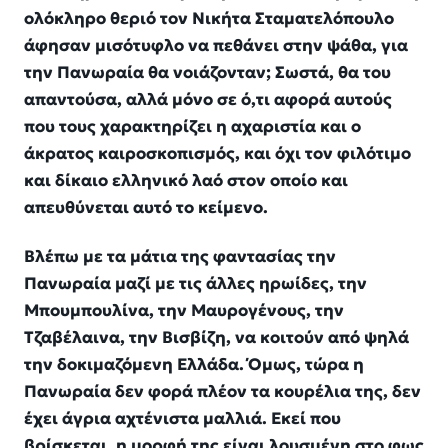
ολόκληρο θεριό τον Νικήτα Σταματελόπουλο
άφησαν μισότυφλο να πεθάνει στην ψάθα, για
την Πανωραία θα νοιάζονταν; Σωστά, θα του
απαντούσα, αλλά μόνο σε ό,τι αφορά αυτούς
που τους χαρακτηρίζει η αχαριστία και ο
άκρατος καιροσκοπισμός, και όχι τον φιλότιμο
και δίκαιο ελληνικό λαό στον οποίο και
απευθύνεται αυτό το κείμενο.
Βλέπω με τα μάτια της φαντασίας την
Πανωραία μαζί με τις άλλες ηρωίδες, την
Μπουμπουλίνα, την Μαυρογένους, την
Τζαβέλαινα, την Βισβίζη, να κοιτούν από ψηλά
την δοκιμαζόμενη Ελλάδα. Όμως, τώρα η
Πανωραία δεν φορά πλέον τα κουρέλια της, δεν
έχει άγρια αχτένιστα μαλλιά. Εκεί που
βρίσκεται, η μορφή της είναι λουσμένη στο φως