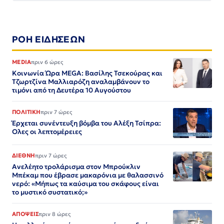
ΡΟΗ ΕΙΔΗΣΕΩΝ
MEDIA
πριν 6 ώρες
Κοινωνία Ώρα MEGA: Βασίλης Τσεκούρας και
Τζωρτζίνα Μαλλιαρόζη αναλαμβάνουν το
τιμόνι από τη Δευτέρα 10 Αυγούστου
ΠΟΛΙΤΙΚΗ
πριν 7 ώρες
Έρχεται συνέντευξη βόμβα του Αλέξη Τσίπρα:
Ολες οι λεπτομέρειες
ΔΙΕΘΝΗ
πριν 7 ώρες
Ανελέητο τρολάρισμα στον Μπρούκλιν
Μπέκαμ που έβρασε μακαρόνια με θαλασσινό
νερό: «Μήπως τα καύσιμα του σκάφους είναι
το μυστικό συστατικό;»
ΑΠΟΨΕΙΣ
πριν 8 ώρες