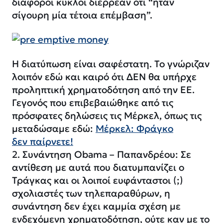
διάφοροι κύκλοι διέρρεαν ότι “ήταν
σίγουρη μία τέτοια επέμβαση”.
Η διατύπωση είναι σαφέστατη. Το γνώριζαν
λοιπόν εδώ και καιρό ότι ΔΕΝ θα υπήρχε
προληπτική χρηματοδότηση από την ΕΕ.
Γεγονός που επιβεβαιώθηκε από τις
πρόσφατες δηλώσεις τις Μέρκελ, όπως τις
μεταδώσαμε εδώ:
Μέρκελ: Φράγκο
δεν παίρνετε!
2. Συνάντηση Obama – Παπανδρέου: Σε
αντίθεση με αυτά που διατυμπανίζει ο
Τράγκας και οι λοιποί ευφάνταστοι (;)
σχολιαστές των τηλεπαραθύρων, η
συνάντηση δεν έχει καμμία σχέση με
ενδεχόμενη χρηματοδότηση, ούτε καν με
το