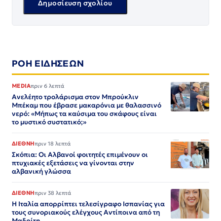
ΡΟΗ ΕΙΔΗΣΕΩΝ
MEDIA
πριν 6 λεπτά
Ανελέητο τρολάρισμα στον Μπρούκλιν
Μπέκαμ που έβρασε μακαρόνια με θαλασσινό
νερό: «Μήπως τα καύσιμα του σκάφους είναι
το μυστικό συστατικό;»
ΔΙΕΘΝΗ
πριν 18 λεπτά
Σκόπια: Οι Αλβανοί φοιτητές επιμένουν οι
πτυχιακές εξετάσεις να γίνονται στην
αλβανική γλώσσα
ΔΙΕΘΝΗ
πριν 38 λεπτά
Η Ιταλία απορρίπτει τελεσίγραφο Ισπανίας για
τους συνοριακούς ελέγχους Αντίποινα από τη
Μαδρίτη