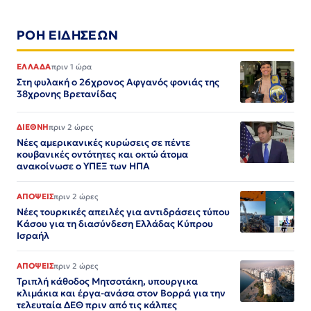
ΡΟΗ ΕΙΔΗΣΕΩΝ
ΕΛΛΑΔΑ
πριν 1 ώρα
Στη φυλακή ο 26χρονος Αφγανός φονιάς της
38χρονης Βρετανίδας
ΔΙΕΘΝΗ
πριν 2 ώρες
Νέες αμερικανικές κυρώσεις σε πέντε
κουβανικές οντότητες και οκτώ άτομα
ανακοίνωσε ο ΥΠΕΞ των ΗΠΑ
ΑΠΟΨΕΙΣ
πριν 2 ώρες
Νέες τουρκικές απειλές για αντιδράσεις τύπου
Κάσου για τη διασύνδεση Ελλάδας Κύπρου
Ισραήλ
ΑΠΟΨΕΙΣ
πριν 2 ώρες
Τριπλή κάθοδος Μητσοτάκη, υπουργικα
κλιμάκια και έργα-ανάσα στον Βορρά για την
τελευταία ΔΕΘ πριν από τις κάλπες