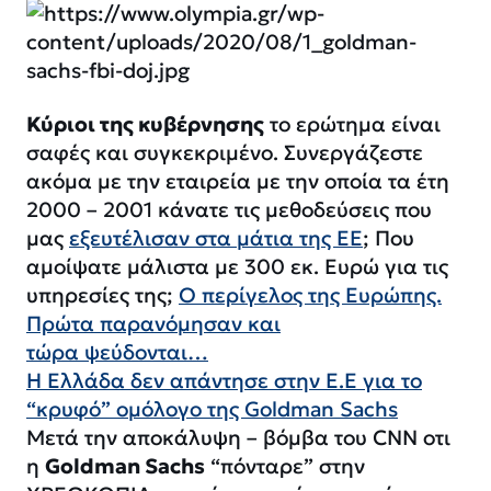
Κύριοι της κυβέρνησης
το ερώτημα είναι
σαφές και συγκεκριμένο. Συνεργάζεστε
ακόμα με την εταιρεία με την οποία τα έτη
2000 – 2001 κάνατε τις μεθοδεύσεις που
μας
εξευτέλισαν στα μάτια της ΕΕ
; Που
αμοίψατε μάλιστα με 300 εκ. Ευρώ για τις
υπηρεσίες της;
Ο περίγελος της Ευρώπης.
Πρώτα παρανόμησαν και
τώρα ψεύδονται…
Η Ελλάδα δεν απάντησε στην Ε.Ε για τo
“κρυφό” ομόλογο της Goldman Sachs
Μετά την αποκάλυψη – βόμβα του CNN οτι
η
Goldman Sachs
“πόνταρε” στην