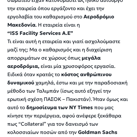
σωματείο είχαν κατονομάσει ως ηθικό αυτουργό
την εταιρεία όπου
εργάζοντο και έχει την
εργολαβία του καθαρισμού στο
Αεροδρόμιο
Μακεδονία
. Η εταιρεία είναι η
“ISS Facility Services Α.Ε”
Τι είναι αυτή η εταιρεία και γιατί ασχολούμαστε
μαζί της; Μα ο καθαρισμός και η διαχείριση
απορριμάτων σε χώρους όπως
μεγάλα
αεροδρόμια,
είναι μία χρυσοφόρος εργασία.
Ειδικά όταν κρατάς το
κόστος ανθρώπινου
δυναμικού
χαμηλά, έστω και με την παραδοσιακή
μέθοδο των Ταλιμπάν (ίσως αυτό εξηγεί την
ερωτική σχέση ΠΑΣΟΚ – Πακιστάν). Ήταν όμως και
αυτό το
δημοσίευμα των NY Times
που μας
κίνησε την περιέργεια, αφού ανέφερε ξεκάθαρα
πως “Collateral” για τον δανεισμό των
κολοσσιαίων ποσών από την
Goldman Sachs