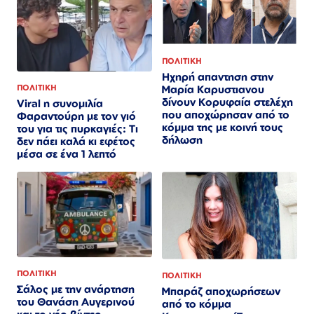
ΠΟΛΙΤΙΚΗ
Ηχηρή απαντηση στην
Μαρία Καρυστιανου
ΠΟΛΙΤΙΚΗ
δίνουν Κορυφαία στελέχη
Viral η συνομιλία
που αποχώρησαν από το
Φαραντούρη με τον γιό
κόμμα της με κοινή τους
του για τις πυρκαγιές: Τι
δήλωση
δεν πάει καλά κι εφέτος
μέσα σε ένα 1 λεπτό
ΠΟΛΙΤΙΚΗ
ΠΟΛΙΤΙΚΗ
Σάλος με την ανάρτηση
Μπαράζ αποχωρήσεων
του Θανάση Αυγερινού
από το κόμμα