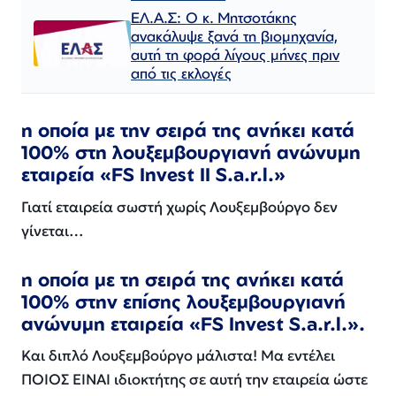
ΕΛ.Α.Σ: Ο κ. Μητσοτάκης
ανακάλυψε ξανά τη βιομηχανία,
αυτή τη φορά λίγους μήνες πριν
από τις εκλογές
η οποία με την σειρά της ανήκει κατά
100% στη λουξεμβουργιανή ανώνυμη
εταιρεία «FS Invest II S.a.r.l.»
Γιατί εταιρεία σωστή χωρίς Λουξεμβούργο δεν
γίνεται…
η οποία με τη σειρά της ανήκει κατά
100% στην επίσης λουξεμβουργιανή
ανώνυμη εταιρεία «FS Invest S.a.r.l.».
Και διπλό Λουξεμβούργο μάλιστα! Μα εντέλει
ΠΟΙΟΣ ΕΙΝΑΙ ιδιοκτήτης σε αυτή την εταιρεία ώστε