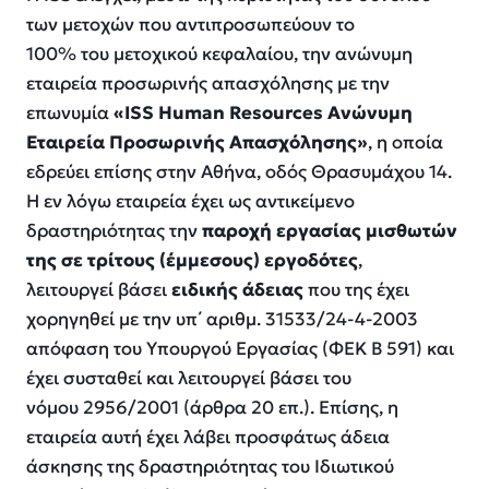
των μετοχών που αντιπροσωπεύουν το
100% του μετοχικού κεφαλαίου, την ανώνυμη
εταιρεία προσωρινής απασχόλησης με την
επωνυμία
«ISS Human Resources Ανώνυμη
Εταιρεία Προσωρινής Απασχόλησης»
, η οποία
εδρεύει επίσης στην Αθήνα, οδός Θρασυμάχου 14.
Η εν λόγω εταιρεία έχει ως αντικείμενο
δραστηριότητας την
παροχή εργασίας μισθωτών
της σε τρίτους (έμμεσους) εργοδότες
,
λειτουργεί βάσει
ειδικής άδειας
που της έχει
χορηγηθεί με την υπ΄ αριθμ. 31533/24-4-2003
απόφαση του Υπουργού Εργασίας (ΦΕΚ Β 591) και
έχει συσταθεί και λειτουργεί βάσει του
νόμου 2956/2001 (άρθρα 20 επ.). Επίσης, η
εταιρεία αυτή έχει λάβει προσφάτως άδεια
άσκησης της δραστηριότητας του Ιδιωτικού