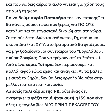
και που να δεις αύριο τι άλλο γίνεται για χάρη τους
σε αυτή τη χώρα.
Για να δούμε
κυρία Παπαρήγα
της “ανυπακοής” τι
θα κάνεις αύριο, τώρα που ξέρεις για ΠΟΙΟΥΣ
καταλύονται τα εργασιακά δικαιώματα στη χώρα.
Σε ποιούς ξεπουλιώνται άνθρωποι, Γη, ακόμα και
σκουπίδια (και ΧΥΤΑ στο Γραμματικό θα φτιάξουμε,
να μην ξοδεύονται οι συνέταιροι του “Εργολάβου”,
ε κύριε Σουφλιά; Που να τρέχουν απ’ τα Σπάτα…).
Από σένα
κύριε Τσίπρα
, δεν περιμένουμε και
πολλά, αφού τώρα έχεις και ανάγκες. Αν τα βάλεις
με αυτά τα θηρία, δεν θα δεις εργολαβία ούτε στην
μελλοντική αταξική κοινωνία.
Αμ εσείς
παλικάρια της ΝΔ
, ούτε ένας δεν
σκέφτηκε να ψάξει
ποιά ήταν αυτή η ISS
που είχε
όλες τις εργολαβίες ΛΙΓΟ ΠΡΙΝ ΤΙΣ ΕΚΛΟΓΕΣ ΤΟΥ