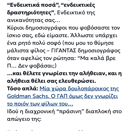
“Ενδεικτικά ποσά”, “ενδεικτικές
δραστηριότητες”
, Ενδεικτικό της
ανικανότητας σας…
Κύριοι δημοσιογράφοι που φοβόσαστε τον
ίσκιο σας, εδώ είμαστε. Άλλωστε υπάρχει
ένα ρητό πολύ σοφό (που μου το θύμησε
μάλιστα φίλος – ΓΙΓΑΝΤΑΣ δημοσιογράφος
όταν αφελώς τον ρώτησα: “Μα καλά βρε
Π… Δεν φοβάσαι;)
…και θέλετε γνωρίσει την αλήθειαν, και η
αλήθεια θέλει σας ελευθερώσει.
Τόσο απλά:
Μία χώρα δουλοπάροικος της
Goldman Sachs. Ο ΓΑΠ όμως δεν γνωρίζει
το ποιόν των φίλων του…
Ιδού η διαχρονική “πράσινη” διαπλοκή στο
απώγειο της: