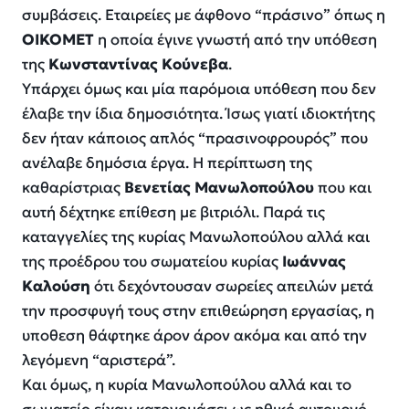
συμβάσεις. Εταιρείες με άφθονο “πράσινο” όπως η
ΟΙΚΟΜΕΤ
η οποία έγινε γνωστή από την υπόθεση
της
Κωνσταντίνας Κούνεβα
.
Υπάρχει όμως και μία παρόμοια υπόθεση που δεν
έλαβε την ίδια δημοσιότητα. Ίσως γιατί ιδιοκτήτης
δεν ήταν κάποιος απλός “πρασινοφρουρός” που
ανέλαβε δημόσια έργα. Η περίπτωση της
καθαρίστριας
Βενετίας Μανωλοπούλου
που και
αυτή δέχτηκε επίθεση με βιτριόλι. Παρά τις
καταγγελίες της κυρίας Μανωλοπούλου αλλά και
της προέδρου του σωματείου κυρίας
Ιωάννας
Καλούση
ότι δεχόντουσαν σωρείες απειλών μετά
την προσφυγή τους στην επιθεώρηση εργασίας, η
υποθεση θάφτηκε άρον άρον ακόμα και από την
λεγόμενη “αριστερά”.
Και όμως, η κυρία Μανωλοπούλου αλλά και το