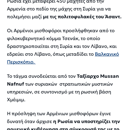
Ρωσία έχει μεταφέρει 450 μαχητές από την
Αρμενία στο πεδίο της μάχης στη Συρία για να
πολεμήσει μαζί
με τις πολιτοφυλακές του Άσαντ.
Οι Αρμένιοι μισθοφόροι προσλήφθηκαν από το
φιλοκυβερνητικό κόμμα Τσενάκ, το οποίο
δραστηριοποιείται στη Συρία και τον Λίβανο, και
εδρεύει στο Λίβανο, όπως μεταδίδει το
Βαλκανικό
Περισκόπιο.
Το τάγμα συνοδεύεται από τον
Ταξίαρχο Mussan
Nafnuf
των συριακών στρατιωτικών μυστικών
υπηρεσιών, σε συντονισμό με τη ρωσική βάση
Χμέιμιμ.
Η πρόσληψη των Αρμένιων μισθοφόρων έγινε
δυνατή όταν άρχισε
η Ρωσία να υποστηρίζει την
αρμενική κυβέρνηση στη σύγκρουσή της με το