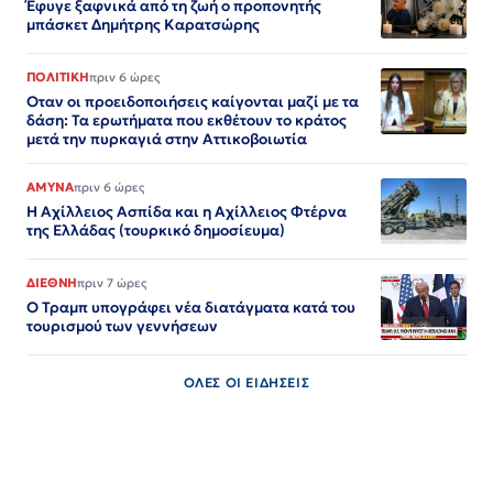
Έφυγε ξαφνικά από τη ζωή ο προπονητής
μπάσκετ Δημήτρης Καρατσώρης
ΠΟΛΙΤΙΚΗ
πριν 6 ώρες
Οταν οι προειδοποιήσεις καίγονται μαζί με τα
δάση: Τα ερωτήματα που εκθέτουν το κράτος
μετά την πυρκαγιά στην Αττικοβοιωτία
ΑΜΥΝΑ
πριν 6 ώρες
Η Αχίλλειος Ασπίδα και η Αχίλλειος Φτέρνα
της Ελλάδας (τουρκικό δημοσίευμα)
ΔΙΕΘΝΗ
πριν 7 ώρες
Ο Τραμπ υπογράφει νέα διατάγματα κατά του
τουρισμού των γεννήσεων
ΟΛΕΣ ΟΙ ΕΙΔΗΣΕΙΣ