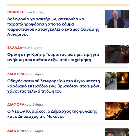
ΠΟΛΙΤΙΚΗ
πριν 4 ώρες
Δολοφονία χαρακτήρων, σπέκουλα και
παραπληροφόρηση απο το κόμμα
Καρυστιανου καταγγέλλει ο έντιμος Θανάσης
Αυγερινός
ΕΛΛΑΔΑ
πριν 4 ώρες
Φρίκη στην Κρήτη: Τουρίστας ρώτησε τιμή για
ανήλικη που καθόταν έξω από επιχείρηση
ΔΙΑΦΟΡΑ
πριν 5 ώρες
Οδηγός αστικού λεωφορείου στο Αιγιο υπέστη
καρδιακό επεισόδιο ενώ βρισκόταν στο τιμόνι,
χάνοντας τελικά τη ζωή του
ΔΙΑΦΟΡΑ
πριν 5 ώρες
Ο Νέρων Κυριάκος, o Δήμαρχος της φυλακής
και ο Δήμαρχος της Μυκόνου
ΔΙΑΦΟΡΑ
πριν 5 ώρες