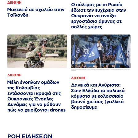
ΔΙΕΘΝΗ
Ο πόλεμος με τη Ρωσία
Μακελειό σε σχολείο στην
έδωσε την ευχέρεια στην
Ταϊλανδη
Ουκρανία να ανοίξει
εργοστάσια άμυνας σε
πολλές χώρες
ΔΙΕΘΝΗ
ΔΙΕΘΝΗ
Μέλη ένοπλων ομάδων
Δανεικά και Αγύριστα:
της Κολομβίας
Στην Ελλάδα τα πολιτικά
εντάσσονται κρυφά στις
κόμματα με κολοσσιαίο
Ουκρανικές Ένοπλες
βουνό χρέους (γαλλικό
Δυνάμεις για να μάθουν
δημοσίευμα
πώς να χειρίζονται drones
ΡΟΗ ΕΙΔΗΣΕΩΝ