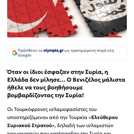
Πρόσθεσε το
olympia.gr
ως προτιμώμενη πηγή στη
Google
Όταν οι ίδιοι έσφαζαν στην Συρία, η
Ελλάδα δεν μίλησε… Ο Βενιζέλος μάλιστα
ήθελε να τους βοηθήσουμε
βομβαρδίζοντας την Συρία!
Οι Τουρκόφρονες ισλαμοφασίστες του
υποστηριζόμενου από την Τουρκία «
Ελεύθερου
Συριακού Στρατού
», δηλαδή των ισλαμιστών
τρομοκρατών που κατέσφαξαν την Συρία και