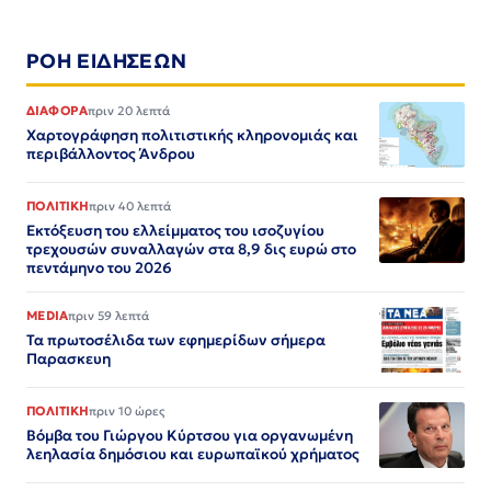
ΡΟΗ ΕΙΔΗΣΕΩΝ
ΔΙΑΦΟΡΑ
πριν 20 λεπτά
Χαρτογράφηση πολιτιστικής κληρονομιάς και
περιβάλλοντος Άνδρου
ΠΟΛΙΤΙΚΗ
πριν 40 λεπτά
Εκτόξευση του ελλείμματος του ισοζυγίου
τρεχουσών συναλλαγών στα 8,9 δις ευρώ στο
πεντάμηνο του 2026
MEDIA
πριν 59 λεπτά
Τα πρωτοσέλιδα των εφημερίδων σήμερα
Παρασκευη
ΠΟΛΙΤΙΚΗ
πριν 10 ώρες
Βόμβα του Γιώργου Κύρτσου για οργανωμένη
λεηλασία δημόσιου και ευρωπαϊκού χρήματος