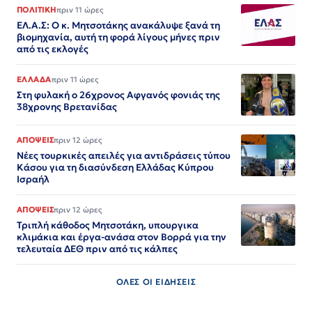
ΠΟΛΙΤΙΚΗ
πριν 11 ώρες
ΕΛ.Α.Σ: Ο κ. Μητσοτάκης ανακάλυψε ξανά τη
βιομηχανία, αυτή τη φορά λίγους μήνες πριν
από τις εκλογές
ΕΛΛΑΔΑ
πριν 11 ώρες
Στη φυλακή ο 26χρονος Αφγανός φονιάς της
38χρονης Βρετανίδας
ΑΠΟΨΕΙΣ
πριν 12 ώρες
Νέες τουρκικές απειλές για αντιδράσεις τύπου
Κάσου για τη διασύνδεση Ελλάδας Κύπρου
Ισραήλ
ΑΠΟΨΕΙΣ
πριν 12 ώρες
Τριπλή κάθοδος Μητσοτάκη, υπουργικα
κλιμάκια και έργα-ανάσα στον Βορρά για την
τελευταία ΔΕΘ πριν από τις κάλπες
ΟΛΕΣ ΟΙ ΕΙΔΗΣΕΙΣ