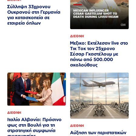
Σύλληψη 33χρονου
Ουκρανού στη Γερμανία
για κατασκοπεία σε
εταιρεία όπλων
ΔΙΕΘΝΗ
Μεξικο: Εκτέλεσαν live στο
Τικ Τοκ τον 25χρονο
Σέσαρ Γκαστέλουμ με
πάνω από 500.000
ακολούθους
ΔΙΕΘΝΗ
Ιταλία Αλβανία: Πράσινο
φως στη Βουλή για τη
ΔΙΕΘΝΗ
στρατηγική συμφωνία
Αύξηση των περιστατικών
συνεργασίας