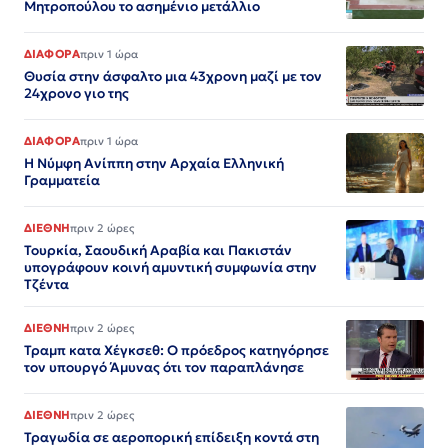
Μητροπούλου το ασημένιο μετάλλιο
ΔΙΑΦΟΡΑ
πριν 1 ώρα
Θυσία στην άσφαλτο μια 43χρονη μαζί με τον
24χρονο γιο της
ΔΙΑΦΟΡΑ
πριν 1 ώρα
Η Νύμφη Ανίππη στην Αρχαία Ελληνική
Γραμματεία
ΔΙΕΘΝΗ
πριν 2 ώρες
Τουρκία, Σαουδική Αραβία και Πακιστάν
υπογράφουν κοινή αμυντική συμφωνία στην
Τζέντα
ΔΙΕΘΝΗ
πριν 2 ώρες
Τραμπ κατα Χέγκσεθ: Ο πρόεδρος κατηγόρησε
τον υπουργό Άμυνας ότι τον παραπλάνησε
ΔΙΕΘΝΗ
πριν 2 ώρες
Τραγωδία σε αεροπορική επίδειξη κοντά στη