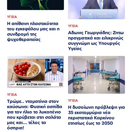
ΥΓΕΙΑ
Η απίθανη πλαστικότητα
ΥΓΕΙΑ
του εγκεφάλου μας και η
Αδωνις Γεωργιάδης: Ζητω
συνδρομή της
πραγματικά και ειλικρινώς
ψυχοθεραπείας
συγγνώμη ως Υπουργός
Υγείας
ΥΓΕΙΑ
ΥΓΕΙΑ
Τρώμε.. ντοματίνια στον
καύσωνα: Φυσική ασπίδα
Η δυσοίωνη πρόβλεψη για
για τον ήλιο το λυκοπένιο
35 εκατομμύρια νέα
που κρύβεται στη σαλάτα
περιστατικά Καρκίνου
μας και... τέλος τα
ετησίως έως το 2050
όσπρια!