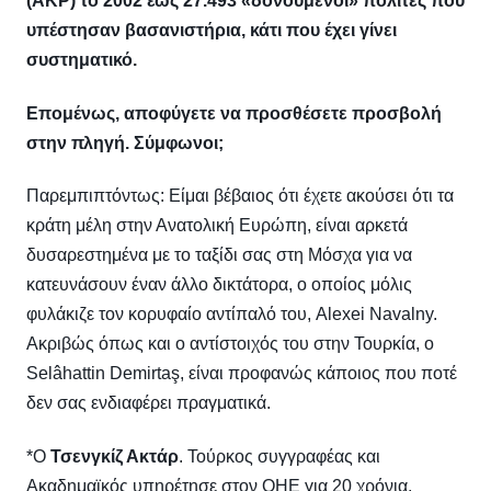
(AKP) το 2002 έως 27.493 «δονούμενοι» πολίτες που
υπέστησαν βασανιστήρια, κάτι που έχει γίνει
συστηματικό.
Επομένως, αποφύγετε να προσθέσετε προσβολή
στην πληγή. Σύμφωνοι;
Παρεμπιπτόντως: Είμαι βέβαιος ότι έχετε ακούσει ότι τα
κράτη μέλη στην Ανατολική Ευρώπη, είναι αρκετά
δυσαρεστημένα με το ταξίδι σας στη Μόσχα για να
κατευνάσουν έναν άλλο δικτάτορα, ο οποίος μόλις
φυλάκιζε τον κορυφαίο αντίπαλό του, Alexei Navalny.
Ακριβώς όπως και ο αντίστοιχός του στην Τουρκία, ο
Selâhattin Demirtaş, είναι προφανώς κάποιος που ποτέ
δεν σας ενδιαφέρει πραγματικά.
*Ο
Τσενγκίζ Ακτάρ
.
Τούρκος συγγραφέας και
Ακαδημαϊκός υπηρέτησε στον ΟΗΕ για 20 χρόνια,