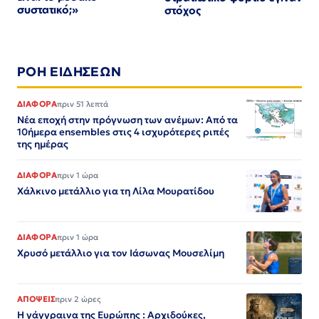
συστατικό;»
στόχος
ΡΟΗ ΕΙΔΗΣΕΩΝ
ΔΙΑΦΟΡΑ
πριν 51 λεπτά
Νέα εποχή στην πρόγνωση των ανέμων: Από τα
10ήμερα ensembles στις 4 ισχυρότερες ριπές
της ημέρας
ΔΙΑΦΟΡΑ
πριν 1 ώρα
Χάλκινο μετάλλιο για τη Λίλα Μουρατίδου
ΔΙΑΦΟΡΑ
πριν 1 ώρα
Χρυσό μετάλλιο για τον Iάσωνας Μουσελίμη
ΑΠΟΨΕΙΣ
πριν 2 ώρες
Η γάγγραινα της Ευρώπης : Αρχιδούκες,