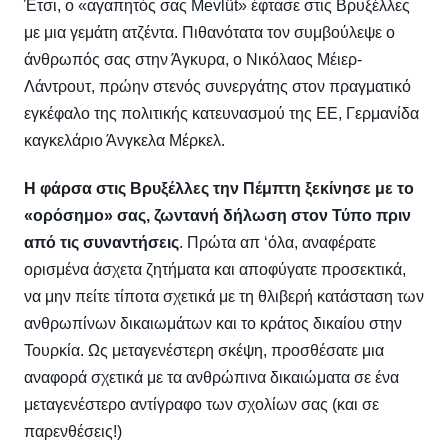
Έτσι, ο «αγαπητός σας Mevlüt» έφτασε στις Βρυξέλλες
με μια γεμάτη ατζέντα. Πιθανότατα τον συμβούλεψε ο
άνθρωπός σας στην Άγκυρα, ο Νικόλαος Μέιερ-
Λάντρουτ, πρώην στενός συνεργάτης στον πραγματικό
εγκέφαλο της πολιτικής κατευνασμού της ΕΕ, Γερμανίδα
καγκελάριο Άνγκελα Μέρκελ.
Η φάρσα στις Βρυξέλλες την Πέμπτη ξεκίνησε με το
«ορόσημο» σας, ζωντανή δήλωση στον Τύπο πριν
από τις συναντήσεις
.
Πρώτα απ ‘όλα, αναφέρατε
ορισμένα άσχετα ζητήματα και αποφύγατε προσεκτικά,
να μην πείτε τίποτα σχετικά με τη θλιβερή κατάσταση των
ανθρωπίνων δικαιωμάτων και το κράτος δικαίου στην
Τουρκία.
Ως μεταγενέστερη σκέψη, προσθέσατε μια
αναφορά σχετικά με τα ανθρώπινα δικαιώματα σε ένα
μεταγενέστερο αντίγραφο των σχολίων σας (και σε
παρενθέσεις!)