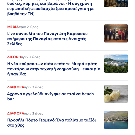
δούκες, κόμητες και βαρώνοι - Η σύγχρονη
ευρωπαϊκή φεουδαρχία (μια προσέγγιση με
βοηθό την ΤΝ)
MEDIA
πριν 2 ώρες
Live συναυλία του Παναγιώτη Καρούσου
ανήμερα της Παναγίας από τις Ανοιχτές
Σελίδες
ΔΙΕΘΝΗ
πριν 3 ώρες
Η νέα κούρσα των data centers: Μικρά κράτη
ποντάρουν στην τεχνητή νοημοσύνη – ευκαιρία
ή παγίδα;
ΔΙΑΦΟΡΑ
πριν 3 ώρες
4χρονο αγγελούδι πνίγηκε σε πισίνα beach
bar
ΔΙΑΦΟΡΑ
πριν 3 ώρες
Προσήλι Πόρτο Γερμενό: Ένα πολύτιμο ταξίδι
στο χθες