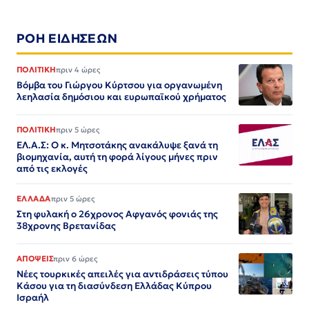
ΡΟΗ ΕΙΔΗΣΕΩΝ
ΠΟΛΙΤΙΚΗ
πριν 4 ώρες
Βόμβα του Γιώργου Κύρτσου για οργανωμένη
λεηλασία δημόσιου και ευρωπαϊκού χρήματος
ΠΟΛΙΤΙΚΗ
πριν 5 ώρες
ΕΛ.Α.Σ: Ο κ. Μητσοτάκης ανακάλυψε ξανά τη
βιομηχανία, αυτή τη φορά λίγους μήνες πριν
από τις εκλογές
ΕΛΛΑΔΑ
πριν 5 ώρες
Στη φυλακή ο 26χρονος Αφγανός φονιάς της
38χρονης Βρετανίδας
ΑΠΟΨΕΙΣ
πριν 6 ώρες
Νέες τουρκικές απειλές για αντιδράσεις τύπου
Κάσου για τη διασύνδεση Ελλάδας Κύπρου
Ισραήλ