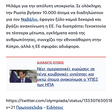
Μιλάμε για την απόλυτη υποκρισία. Σε ολόκληρη
την Ρωσία βγήκαν 10.000 άτομα να διαδηλώσουν
για τον
Ναβάλνι
, έφαγαν ξύλο καμιά δεκαριά και
βγάζει ανακοίνωση η ΕΕ. Για διαπράττει Γενοκτονία
σε τέσσερα μέτωπα, εγκλήματα κατά της
ανθρωπότητας, συνεχίζει την εθνοκάθαρση στην
Κύπρο, αλλά η ΕΕ σφυράει αδιάφορα.
ΔΙΑΒΑΣΤΕ ΕΠΙΣΗΣ
Νέες αμερικανικές κυρώσεις σε
πέντε κουβανικές οντότητες και
οκτώ άτομα ανακοίνωσε ο ΥΠΕΞ
των ΗΠΑ
https://twitter.com/olympiada/status/13530765051
s=21
Πρωτοσελιδα
–
Ειδήσεις