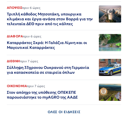
ΑΠΟΨΕΙΣ
πριν 6 ώρες
Τριπλή κάθοδος Μητσοτάκη, υπουργικα
κλιμάκια και έργα-ανάσα στον Βορρά για την
τελευταία ΔΕΘ πριν από τις κάλπες
ΔΙΑΦΟΡΑ
πριν 6 ώρες
Καταρράκτες Σκρά: Η Γαλάζια Λίμνη και οι
Μαγευτικοί Καταρράκτες
ΔΙΕΘΝΗ
πριν 7 ώρες
Σύλληψη 33χρονου Ουκρανού στη Γερμανία
για κατασκοπεία σε εταιρεία όπλων
ΟΙΚΟΝΟΜΙΑ
πριν 7 ώρες
Στον απόηχο της υπόθεσης ΟΠΕΚΕΠΕ
παρουσιάστηκε το myAGRO της ΑΑΔΕ
ΟΛΕΣ ΟΙ ΕΙΔΗΣΕΙΣ