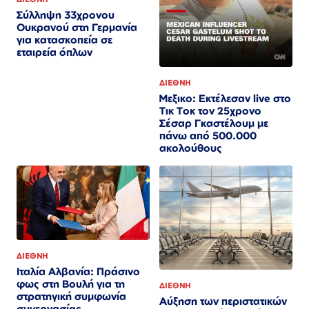
Σύλληψη 33χρονου
Ουκρανού στη Γερμανία
για κατασκοπεία σε
εταιρεία όπλων
ΔΙΕΘΝΗ
Μεξικο: Εκτέλεσαν live στο
Τικ Τοκ τον 25χρονο
Σέσαρ Γκαστέλουμ με
πάνω από 500.000
ακολούθους
ΔΙΕΘΝΗ
Ιταλία Αλβανία: Πράσινο
φως στη Βουλή για τη
ΔΙΕΘΝΗ
στρατηγική συμφωνία
Αύξηση των περιστατικών
συνεργασίας