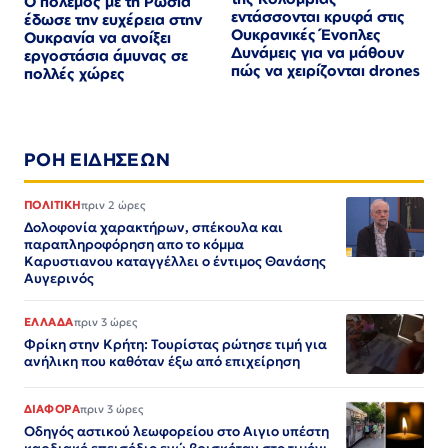
Ο πόλεμος με τη Ρωσία
εντάσσονται κρυφά στις
έδωσε την ευχέρεια στην
Ουκρανικές Ένοπλες
Ουκρανία να ανοίξει
Δυνάμεις για να μάθουν
εργοστάσια άμυνας σε
πώς να χειρίζονται drones
πολλές χώρες
ΡΟΗ ΕΙΔΗΣΕΩΝ
ΠΟΛΙΤΙΚΗ
πριν 2 ώρες
Δολοφονία χαρακτήρων, σπέκουλα και
παραπληροφόρηση απο το κόμμα
Καρυστιανου καταγγέλλει ο έντιμος Θανάσης
Αυγερινός
ΕΛΛΑΔΑ
πριν 3 ώρες
Φρίκη στην Κρήτη: Τουρίστας ρώτησε τιμή για
ανήλικη που καθόταν έξω από επιχείρηση
ΔΙΑΦΟΡΑ
πριν 3 ώρες
Οδηγός αστικού λεωφορείου στο Αιγιο υπέστη