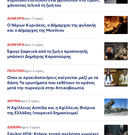
καρδιακό επεισόδιο ενώ βρισκόταν στο τιμόνι,
χάνοντας τελικά τη ζωή του
ΔΙΑΦΟΡΑ
πριν 3 ώρες
Ο Νέρων Κυριάκος, o Δήμαρχος της φυλακής
και ο Δήμαρχος της Μυκόνου
ΔΙΑΦΟΡΑ
πριν 4 ώρες
Έφυγε ξαφνικά από τη ζωή ο προπονητής
μπάσκετ Δημήτρης Καρατσώρης
ΠΟΛΙΤΙΚΗ
πριν 4 ώρες
Οταν οι προειδοποιήσεις καίγονται μαζί με τα
δάση: Τα ερωτήματα που εκθέτουν το κράτος
μετά την πυρκαγιά στην Αττικοβοιωτία
ΑΜΥΝΑ
πριν 5 ώρες
Η Αχίλλειος Ασπίδα και η Αχίλλειος Φτέρνα
της Ελλάδας (τουρκικό δημοσίευμα)
ΔΙΕΘΝΗ
πριν 5 ώρες
Σάρλοτ ΗΠΑ: Κτήνος χτυπά ανελέητα γυναίκες