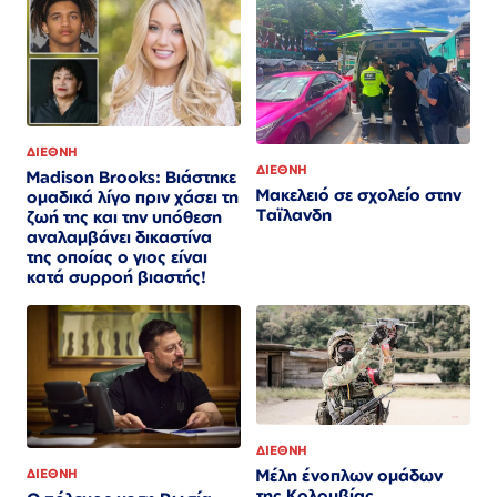
ΔΙΕΘΝΗ
ΔΙΕΘΝΗ
Madison Brooks: Βιάστηκε
Μακελειό σε σχολείο στην
ομαδικά λίγο πριν χάσει τη
Ταϊλανδη
ζωή της και την υπόθεση
αναλαμβάνει δικαστίνα
της οποίας ο γιος είναι
κατά συρροή βιαστής!
ΔΙΕΘΝΗ
Μέλη ένοπλων ομάδων
ΔΙΕΘΝΗ
της Κολομβίας