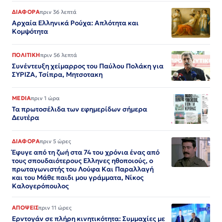
ΔΙΑΦΟΡΑ
πριν 36 λεπτά
Αρχαία Ελληνικά Ρούχα: Απλότητα και
Κομψότητα
ΠΟΛΙΤΙΚΗ
πριν 56 λεπτά
Συνέντευξη χείμαρρος του Παύλου Πολάκη για
ΣΥΡΙΖΑ, Τσίπρα, Μητσοτακη
MEDIA
πριν 1 ώρα
Τα πρωτοσέλιδα των εφημερίδων σήμερα
Δευτέρα
ΔΙΑΦΟΡΑ
πριν 5 ώρες
Έφυγε από τη ζωή στα 74 του χρόνια ένας από
τους σπουδαιότερους Ελληνες ηθοποιούς, ο
πρωταγωνιστής του Λούφα Και Παραλλαγή
και του Μάθε παιδι μου γράμματα, Νίκος
Καλογερόπουλος
ΑΠΟΨΕΙΣ
πριν 11 ώρες
Ερντογάν σε πλήρη κινητικότητα: Συμμαχίες με