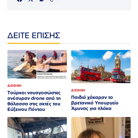
ΔΕΙΤΕ ΕΠΙΣΗΣ
ΔΙΕΘΝΗ
ΔΙΕΘΝΗ
Τούρκοι ναυαγοσώστες
Παιδιά χάκαραν το
ανέσυραν drone από τη
βρετανικό Υπουργείο
θάλασσα στις ακτές του
Άμυνας για πλάκα
Εύξεινου Πόντου