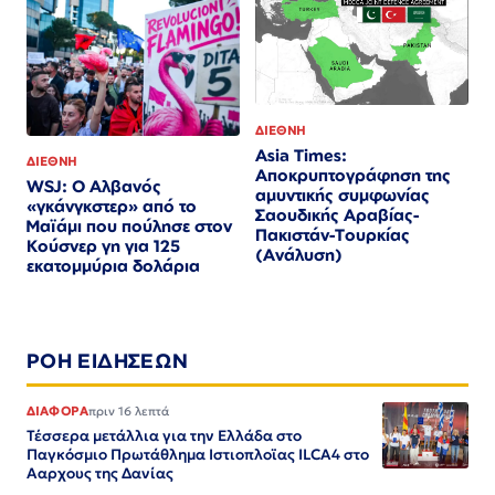
ΔΙΕΘΝΗ
Asia Times:
ΔΙΕΘΝΗ
Αποκρυπτογράφηση της
WSJ: Ο Αλβανός
αμυντικής συμφωνίας
«γκάνγκστερ» από το
Σαουδικής Αραβίας-
Μαϊάμι που πούλησε στον
Πακιστάν-Τουρκίας
Κούσνερ γη για 125
(Ανάλυση)
εκατομμύρια δολάρια
ΡΟΗ ΕΙΔΗΣΕΩΝ
ΔΙΑΦΟΡΑ
πριν 16 λεπτά
Τέσσερα μετάλλια για την Ελλάδα στο
Παγκόσμιο Πρωτάθλημα Ιστιοπλοϊας ILCA4 στο
Ααρχους της Δανίας