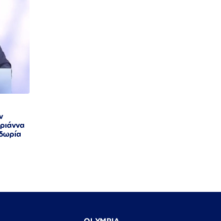
ν
αριάννα
οδωρία
OLYMPIA