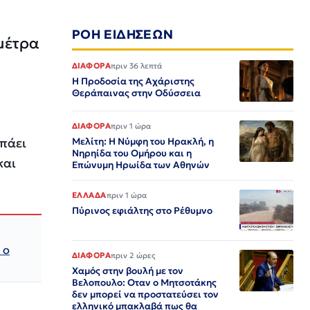
ΡΟΗ ΕΙΔΗΣΕΩΝ
 μέτρα
ΔΙΑΦΟΡΑ
πριν 36 λεπτά
Η Προδοσία της Αχάριστης
Θεράπαινας στην Οδύσσεια
ΔΙΑΦΟΡΑ
πριν 1 ώρα
 πάει
Μελίτη: Η Νύμφη του Ηρακλή, η
Νηρηίδα του Ομήρου και η
και
Επώνυμη Ηρωίδα των Αθηνών
ΕΛΛΑΔΑ
πριν 1 ώρα
Πύρινος εφιάλτης στο Ρέθυμνο
 ο
ΔΙΑΦΟΡΑ
πριν 2 ώρες
Χαμός στην βουλή με τον
Βελοπουλο: Οταν ο Μητσοτάκης
δεν μπορεί να προστατεύσει τον
ελληνικό μπακλαβά πως θα