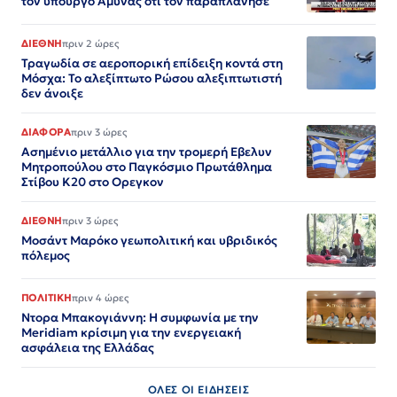
τον υπουργό Άμυνας ότι τον παραπλάνησε
ΔΙΕΘΝΗ
πριν 2 ώρες
Τραγωδία σε αεροπορική επίδειξη κοντά στη
Μόσχα: Το αλεξίπτωτο Ρώσου αλεξιπτωτιστή
δεν άνοιξε
ΔΙΑΦΟΡΑ
πριν 3 ώρες
Ασημένιο μετάλλιο για την τρομερή Εβελυν
Μητροπούλου στο Παγκόσμιο Πρωτάθλημα
Στίβου Κ20 στο Ορεγκον
ΔΙΕΘΝΗ
πριν 3 ώρες
Μοσάντ Μαρόκο γεωπολιτική και υβριδικός
πόλεμος
ΠΟΛΙΤΙΚΗ
πριν 4 ώρες
Ντορα Μπακογιάννη: Η συμφωνία με την
Meridiam κρίσιμη για την ενεργειακή
ασφάλεια της Ελλάδας
ΟΛΕΣ ΟΙ ΕΙΔΗΣΕΙΣ