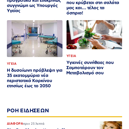
πραγματικά και ειλικρινώς
που κρύβεται στη σαλάτα
συγγνώμη ως Υπουργός
μας και... τέλος τα
Υγείας
όσπρια!
ΥΓΕΙΑ
Υγιεινές συνήθειες που
ΥΓΕΙΑ
Σαμποτάρουν τον
Η δυσοίωνη πρόβλεψη για
Μεταβολισμό σου
35 εκατομμύρια νέα
περιστατικά Καρκίνου
ετησίως έως το 2050
ΡΟΗ ΕΙΔΗΣΕΩΝ
ΔΙΑΦΟΡΑ
πριν 25 λεπτά