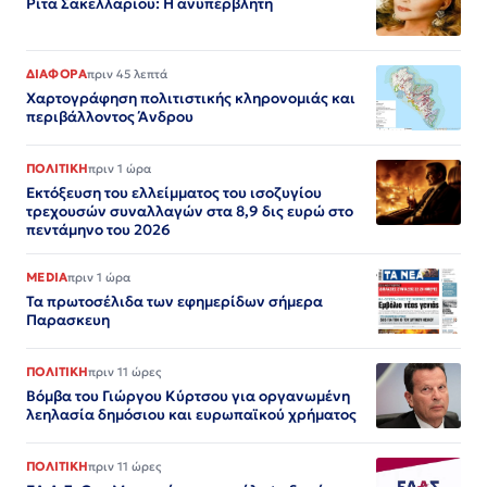
Ρίτα Σακελλαρίου: Η ανυπέρβλητη
ΔΙΑΦΟΡΑ
πριν 45 λεπτά
Χαρτογράφηση πολιτιστικής κληρονομιάς και
περιβάλλοντος Άνδρου
ΠΟΛΙΤΙΚΗ
πριν 1 ώρα
Εκτόξευση του ελλείμματος του ισοζυγίου
τρεχουσών συναλλαγών στα 8,9 δις ευρώ στο
πεντάμηνο του 2026
MEDIA
πριν 1 ώρα
Τα πρωτοσέλιδα των εφημερίδων σήμερα
Παρασκευη
ΠΟΛΙΤΙΚΗ
πριν 11 ώρες
Βόμβα του Γιώργου Κύρτσου για οργανωμένη
λεηλασία δημόσιου και ευρωπαϊκού χρήματος
ΠΟΛΙΤΙΚΗ
πριν 11 ώρες