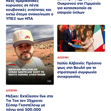
Νέες αμερικανικές
Ουκρανού στη Γερμανία
κυρώσεις σε πέντε
για κατασκοπεία σε
κουβανικές οντότητες και
εταιρεία όπλων
οκτώ άτομα ανακοίνωσε ο
ΥΠΕΞ των ΗΠΑ
ΔΙΕΘΝΗ
Ιταλία Αλβανία: Πράσινο
φως στη Βουλή για τη
στρατηγική συμφωνία
συνεργασίας
ΔΙΕΘΝΗ
Μεξικο: Εκτέλεσαν live στο
Τικ Τοκ τον 25χρονο
Σέσαρ Γκαστέλουμ με
πάνω από 500.000