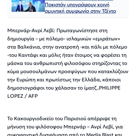
Πακιστάν υπογράφουν κοινή
αμυντική συμφωνία στην Τζέντα
Mπερνάρ-Ανρί Λεβί: Πρωταγωνίστησε στη
δημιουργία – με πόλεμο- ισλαμικών «εμιράτων»
στα Βαλκάνια, στην ανατροπή -και πάλι με πόλεμο
-του Καντάφι και μόλις ήταν έτοιμος να φορέσει τη
μάσκα του ανθρωπιστή φιλοσόφου στηρίζοντας το
κύμα μουσουλμάνων προσφύγων που κατακλύζουν
την Ευρώπη και πρωτίστως την Ελλάδα, κάποιοι
δημοσιογράφοι του χάλασαν το ίματζ..PHILIPPE
LOPEZ / AFP
Το Κακουργιοδικείο του Παρισιού απέρριψε τη
μήνυση του φιλόσοφου Μπερνάρ – Ανρί Λεβί, για
συκοφαντική δυσφήμηση από το Media Blast και