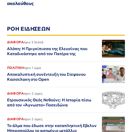
ακολούθους
ΡΟΗ ΕΙΔΗΣΕΩΝ
ΔΙΑΦΟΡΑ
πριν 5 λεπτά
Αλόπη: Η Πριγκίπισσα της Ελευσίνας που
Καταδικάστηκε από τον Πατέρα της
ΠΟΛΙΤΙΚΗ
πριν 1 ώρα
Αποκαλυπτική συνέντευξη του Στεφανου
Κασσελακη στο Open
ΔΙΑΦΟΡΑ
πριν 2 ώρες
Ετρουσκικός Θεός Νεθούνς: Η Ιστορία πίσω
από τον «Άγνωστο» Ποσειδώνα
ΔΙΑΦΟΡΑ
πριν 2 ώρες
Το άλμα που έδωσε στην καταπληκτική Εβελυν
Μητροπούλου το ασημένιο μετάλλιο