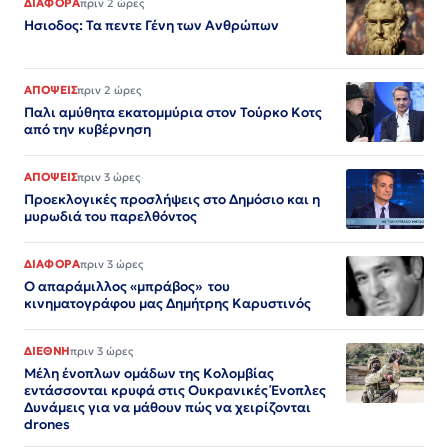
ΔΙΑΦΟΡΑ
πριν 2 ώρες
Ησιοδος: Τα πεντε Γένη των Ανθρώπων
ΑΠΟΨΕΙΣ
πριν 2 ώρες
Παλι αμύθητα εκατομμύρια στον Τούρκο Κοτς
από την κυβέρνηση
ΑΠΟΨΕΙΣ
πριν 3 ώρες
Προεκλογικές προσλήψεις στο Δημόσιο και η
μυρωδιά του παρελθόντος
ΔΙΑΦΟΡΑ
πριν 3 ώρες
Ο απαράμιλλος «μπράβος» του
κινηματογράφου μας Δημήτρης Καρυστινός
ΔΙΕΘΝΗ
πριν 3 ώρες
Μέλη ένοπλων ομάδων της Κολομβίας
εντάσσονται κρυφά στις Ουκρανικές Ένοπλες
Δυνάμεις για να μάθουν πώς να χειρίζονται
drones