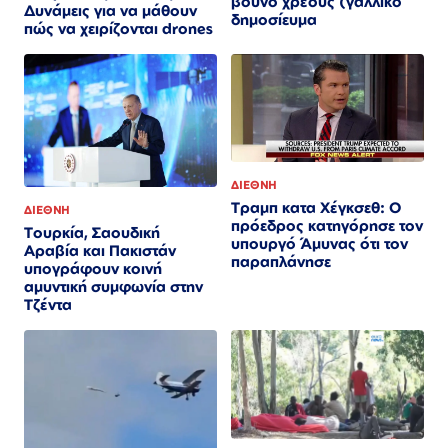
βουνό χρέους (γαλλικό
Δυνάμεις για να μάθουν
δημοσίευμα
πώς να χειρίζονται drones
ΔΙΕΘΝΗ
Τραμπ κατα Χέγκσεθ: Ο
ΔΙΕΘΝΗ
πρόεδρος κατηγόρησε τον
Τουρκία, Σαουδική
υπουργό Άμυνας ότι τον
Αραβία και Πακιστάν
παραπλάνησε
υπογράφουν κοινή
αμυντική συμφωνία στην
Τζέντα