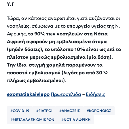
Υ.Γ
Τώρα, αν κάποιος αναρωτιέται γιατί αυξάνονται οι
νοσηλείες, σύμφωνα με το υπουργείο υγείας της Ν.
Αφρικής,
το 90% των νοσηλειών στη Νότια
Αφρική αφορούν μη εμβολιασμένα άτομα
(μηδέν δόσεις), το υπόλοιπο 10% είναι ως επί το
πλείστον μερικώς εμβολιασμένα (μία δόση).
Την ίδια στιγμή χαμηλά παραμένουν τα
ποσοστά εμβολιασμού (λιγότερο από 30 %
πλήρως εμβολιασμένοι)
.
exomatiakaivlepo
Πρωτοσελιδα
–
Ειδήσεις
#COVID-19
#ΓΙΑΤΡΟΙ
#ΔΗΛΩΣΕΙΣ
#ΚΟΡΩΝΟΙΟΣ
#ΜΕΤΑΛΛΑΞΗ ΟΜΙΚΡΟΝ
#ΝΟΤΙΑ ΑΦΡΙΚΗ