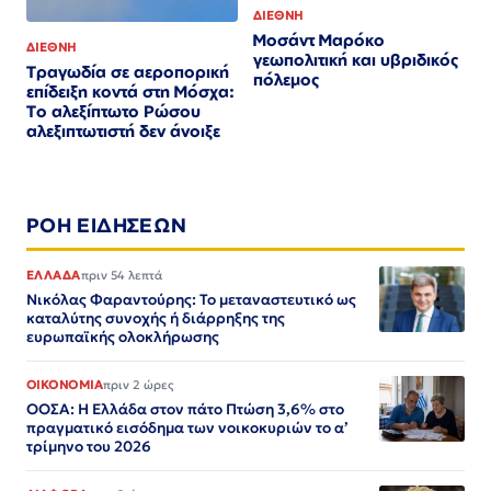
ΔΙΕΘΝΗ
Μοσάντ Μαρόκο
ΔΙΕΘΝΗ
γεωπολιτική και υβριδικός
Τραγωδία σε αεροπορική
πόλεμος
επίδειξη κοντά στη Μόσχα:
Το αλεξίπτωτο Ρώσου
αλεξιπτωτιστή δεν άνοιξε
ΡΟΗ ΕΙΔΗΣΕΩΝ
ΕΛΛΑΔΑ
πριν 54 λεπτά
Νικόλας Φαραντούρης: Το μεταναστευτικό ως
καταλύτης συνοχής ή διάρρηξης της
ευρωπαϊκής ολοκλήρωσης
ΟΙΚΟΝΟΜΙΑ
πριν 2 ώρες
ΟΟΣΑ: Η Ελλάδα στον πάτο Πτώση 3,6% στο
πραγματικό εισόδημα των νοικοκυριών το α’
τρίμηνο του 2026