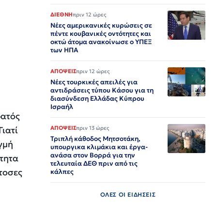
ΔΙΕΘΝΗ
πριν 12 ώρες
Νέες αμερικανικές κυρώσεις σε
πέντε κουβανικές οντότητες και
οκτώ άτομα ανακοίνωσε ο ΥΠΕΞ
των ΗΠΑ
ΑΠΟΨΕΙΣ
πριν 12 ώρες
Νέες τουρκικές απειλές για
αντιδράσεις τύπου Κάσου για τη
διασύνδεση Ελλάδας Κύπρου
Ισραήλ
ρατός
Γιατί
ΑΠΟΨΕΙΣ
πριν 13 ώρες
Τριπλή κάθοδος Μητσοτάκη,
γμή
υπουργικα κλιμάκια και έργα-
ανάσα στον Βορρά για την
ότητα
τελευταία ΔΕΘ πριν από τις
 τοσες
κάλπες
ΟΛΕΣ ΟΙ ΕΙΔΗΣΕΙΣ