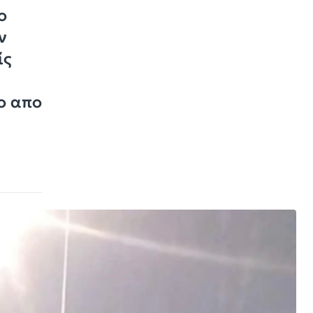
ο
ν
ίς
το απο