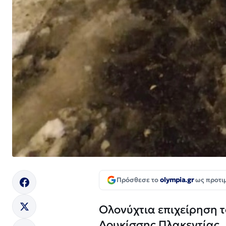
Πρόσθεσε το
olympia.gr
ως προτι
Ολονύχτια επιχείρηση τ
Δουκίσσης Πλακεντίας,