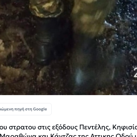
μώμενη πηγή στη Google
ου στρατου στις εξόδους Πεντέλης, Κηφισί
 Μαραθώνα και Κάντζας της Αττικης Οδού 