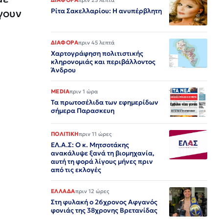
ΔΙΑΦΟΡΑ
πριν 25 λεπτά
γουν
Ρίτα Σακελλαρίου: Η ανυπέρβλητη
ΔΙΑΦΟΡΑ
πριν 45 λεπτά
Χαρτογράφηση πολιτιστικής
κληρονομιάς και περιβάλλοντος
Άνδρου
MEDIA
πριν 1 ώρα
Τα πρωτοσέλιδα των εφημερίδων
σήμερα Παρασκευη
ΠΟΛΙΤΙΚΗ
πριν 11 ώρες
ΕΛ.Α.Σ: Ο κ. Μητσοτάκης
ανακάλυψε ξανά τη βιομηχανία,
αυτή τη φορά λίγους μήνες πριν
από τις εκλογές
ΕΛΛΑΔΑ
πριν 12 ώρες
Στη φυλακή ο 26χρονος Αφγανός
φονιάς της 38χρονης Βρετανίδας