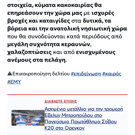
στοιχεία, κύματα κακοκαιρίας θα
επηρεάσουν την χώρα μας
με
ισχυρές
βροχές και καταιγίδες
στα
δυτικά, τα
βόρεια και την ανατολική νησιωτική χώρα
που θα συνοδεύονται κατά περιόδους από
μεγάλη συχνότητα κεραυνών
,
χαλαζοπτώσεις
και από
ενισχυμένους
ανέμους στα πελάγη
.
⚠️Επικαιροποίηση δελτίου
#επιδείνωση
#καιρός
#ΕΜΥ
ΔΙΑΒΑΣΤΕ ΕΠΙΣΗΣ
Ασημένιο μετάλλιο για την τρομερή
Εβελυν Μητροπούλου στο
Παγκόσμιο Πρωτάθλημα Στίβου
Κ20 στο Ορεγκον