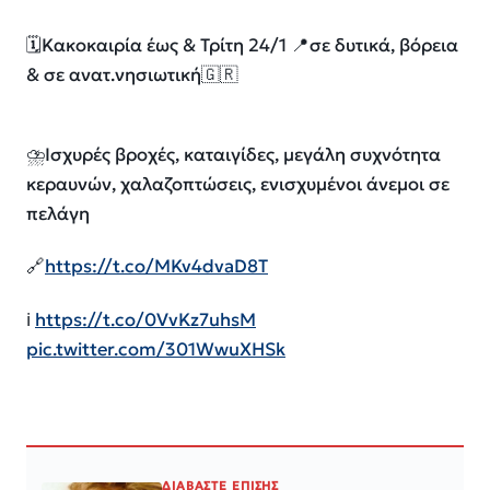
🗓️Κακοκαιρία έως & Τρίτη 24/1 📍σε δυτικά, βόρεια
& σε ανατ.νησιωτική🇬🇷
⛈️Ισχυρές βροχές, καταιγίδες, μεγάλη συχνότητα
κεραυνών, χαλαζοπτώσεις, ενισχυμένοι άνεμοι σε
πελάγη
🔗
https://t.co/MKv4dvaD8T
ℹ
https://t.co/0VvKz7uhsM
pic.twitter.com/301WwuXHSk
ΔΙΑΒΑΣΤΕ ΕΠΙΣΗΣ