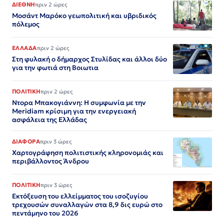
ΔΙΕΘΝΗ
πριν 2 ώρες
Μοσάντ Μαρόκο γεωπολιτική και υβριδικός
πόλεμος
ΕΛΛΑΔΑ
πριν 2 ώρες
Στη φυλακή ο δήμαρχος Στυλίδας και άλλοι δύο
για την φωτιά στη Βοιωτια
ΠΟΛΙΤΙΚΗ
πριν 2 ώρες
Ντορα Μπακογιάννη: Η συμφωνία με την
Meridiam κρίσιμη για την ενεργειακή
ασφάλεια της Ελλάδας
ΔΙΑΦΟΡΑ
πριν 3 ώρες
Χαρτογράφηση πολιτιστικής κληρονομιάς και
περιβάλλοντος Άνδρου
ΠΟΛΙΤΙΚΗ
πριν 3 ώρες
Εκτόξευση του ελλείμματος του ισοζυγίου
τρεχουσών συναλλαγών στα 8,9 δις ευρώ στο
πεντάμηνο του 2026