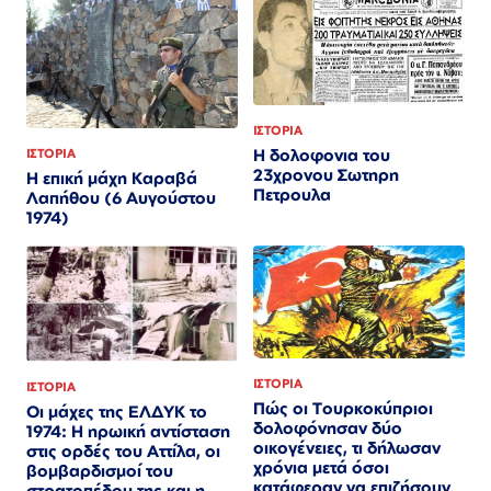
ΙΣΤΟΡΙΑ
Η δολοφονια του
ΙΣΤΟΡΙΑ
23χρονου Σωτηρη
Η επική μάχη Καραβά
Πετρουλα
Λαπήθου (6 Αυγούστου
1974)
ΙΣΤΟΡΙΑ
ΙΣΤΟΡΙΑ
Πώς οι Τουρκοκύπριοι
Οι μάχες της ΕΛΔΥΚ το
δολοφόνησαν δύο
1974: Η ηρωική αντίσταση
οικογένειες, τι δήλωσαν
στις ορδές του Αττίλα, οι
χρόνια μετά όσοι
βομβαρδισμοί του
κατάφεραν να επιζήσουν
στρατοπέδου της και η