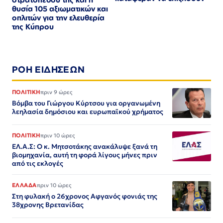
θυσία 105 αξιωματικών και
οπλιτών για την ελευθερία
της Κύπρου
ΡΟΗ ΕΙΔΗΣΕΩΝ
ΠΟΛΙΤΙΚΗ
πριν 9 ώρες
Βόμβα του Γιώργου Κύρτσου για οργανωμένη
λεηλασία δημόσιου και ευρωπαϊκού χρήματος
ΠΟΛΙΤΙΚΗ
πριν 10 ώρες
ΕΛ.Α.Σ: Ο κ. Μητσοτάκης ανακάλυψε ξανά τη
βιομηχανία, αυτή τη φορά λίγους μήνες πριν
από τις εκλογές
ΕΛΛΑΔΑ
πριν 10 ώρες
Στη φυλακή ο 26χρονος Αφγανός φονιάς της
38χρονης Βρετανίδας