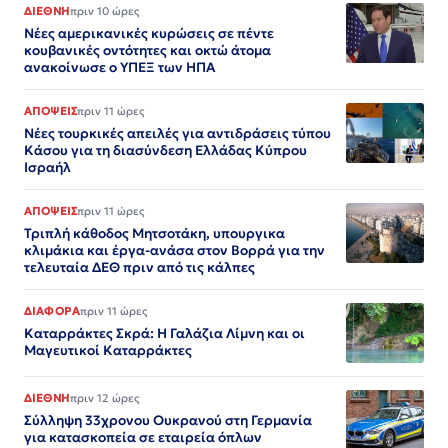
ΔΙΕΘΝΗ
πριν 10 ώρες
Νέες αμερικανικές κυρώσεις σε πέντε
κουβανικές οντότητες και οκτώ άτομα
ανακοίνωσε ο ΥΠΕΞ των ΗΠΑ
ΑΠΟΨΕΙΣ
πριν 11 ώρες
Νέες τουρκικές απειλές για αντιδράσεις τύπου
Κάσου για τη διασύνδεση Ελλάδας Κύπρου
Ισραήλ
ΑΠΟΨΕΙΣ
πριν 11 ώρες
Τριπλή κάθοδος Μητσοτάκη, υπουργικα
κλιμάκια και έργα-ανάσα στον Βορρά για την
τελευταία ΔΕΘ πριν από τις κάλπες
ΔΙΑΦΟΡΑ
πριν 11 ώρες
Καταρράκτες Σκρά: Η Γαλάζια Λίμνη και οι
Μαγευτικοί Καταρράκτες
ΔΙΕΘΝΗ
πριν 12 ώρες
Σύλληψη 33χρονου Ουκρανού στη Γερμανία
για κατασκοπεία σε εταιρεία όπλων