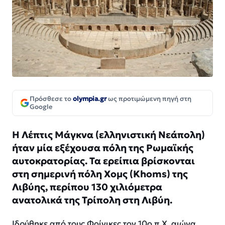
Πρόσθεσε το
olympia.gr
ως προτιμώμενη πηγή στη
Google
Η Λέπτις Μάγκνα (ελληνιστική Νεάπολη)
ήταν μία εξέχουσα πόλη της Ρωμαϊκής
αυτοκρατορίας. Τα ερείπια βρίσκονται
στη σημερινή πόλη Χομς (Khoms) της
Λιβύης, περίπου 130 χιλιόμετρα
ανατολικά της Τρίπολη στη Λιβύη.
Ιδρύθηκε από τους Φοίνικες τον 10ο π.Χ. αιώνα,