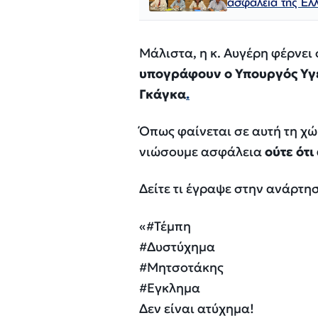
ασφάλεια της Ελ
Μάλιστα, η κ. Αυγέρη φέρνει
υπογράφουν ο Υπουργός Υγε
Γκάγκα
.
Όπως φαίνεται σε αυτή τη χώ
νιώσουμε ασφάλεια
ούτε ότι
Δείτε τι έγραψε στην ανάρτησ
«#Τέμπη
#Δυστύχημα
#Μητσοτάκης
#Εγκλημα
Δεν είναι ατύχημα!