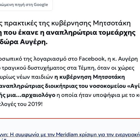
μώμενη πηγή στη Google
ις πρακτικές της κυβέρνησης Μητσοτάκη
 που έκανε η αναπληρώτρια τομεάρχης
οδώρα Αυγέρη.
οσωπικό της λογαριασμό στο Facebook, η κ. Αυγέρη
υ τραγικού δυστυχήματος στα Τέμπη
,
όταν οι χώρες
υρίως νέων παιδιών
η κυβέρνηση Μητσοτάκη
 αναπληρώτριας διοικήτριας του νοσοκομείου «Αγ
κής μια…αρχαιολόγο
η οποία ήταν υποψήφια με το 
κλογές του 2019!
η: Η συμφωνία με την Meridiam κρίσιμη για την ενεργειακή