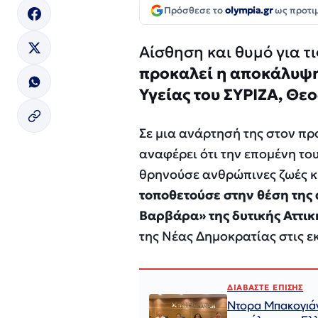
Πρόσθεσε το
olympia.gr
ως προτι
Αίσθηση και θυμό για τ
προκαλεί η αποκάλυψη
Υγείας του ΣΥΡΙΖΑ, Θε
Σε μια ανάρτησή της στον πρ
αναφέρει ότι την επομένη το
θρηνούσε ανθρώπινες ζωές κ
τοποθετούσε στην θέση της
Βαρβάρα» της δυτικής Αττι
της Νέας Δημοκρατίας στις ε
ΔΙΑΒΑΣΤΕ ΕΠΙΣΗΣ
Ντορα Μπακογιάνν