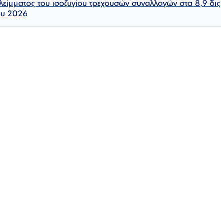
λλείμματος του ισοζυγίου τρεχουσών συναλλαγών στα 8,9 δι
ου 2026