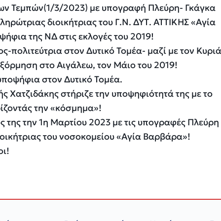
των Τεμπών(1/3/2023) με υπογραφή Πλεύρη- Γκάγκα
ληρώτριας διοικήτριας του Γ.Ν. ΔΥΤ. ΑΤΤΙΚΗΣ «Αγία
ήφια της ΝΔ στις εκλογές του 2019!
ς-πολιτεύτρια στον Δυτικό Τομέα- μαζί με τον Κυρι
ξόρμηση στο Αιγάλεω, τον Μάιο του 2019!
υποψήφια στον Δυτικό Τομέα.
ς Χατζιδάκης στήριζε την υποψηφιότητά της με το
ίζοντάς την «κόσμημα»!
ς της την 1η Μαρτίου 2023 με τις υπογραφές Πλεύρη
οικήτριας του νοσοκομείου «Αγία Βαρβάρα»!
οι!