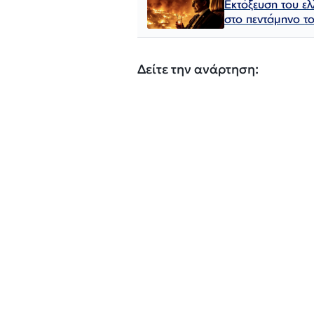
Εκτόξευση του ε
στο πεντάμηνο τ
Δείτε την ανάρτηση: