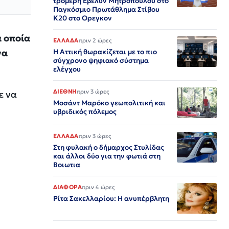
τρομερή Εβελυν Μητροπούλου στο
Παγκόσμιο Πρωτάθλημα Στίβου
Κ20 στο Ορεγκον
α οποία
ΕΛΛΑΔΑ
πριν 2 ώρες
να
Η Αττική θωρακίζεται με το πιο
σύγχρονο ψηφιακό σύστημα
ελέγχου
ΔΙΕΘΝΗ
πριν 3 ώρες
ε να
Μοσάντ Μαρόκο γεωπολιτική και
υβριδικός πόλεμος
ΕΛΛΑΔΑ
πριν 3 ώρες
Στη φυλακή ο δήμαρχος Στυλίδας
και άλλοι δύο για την φωτιά στη
Βοιωτια
ΔΙΑΦΟΡΑ
πριν 4 ώρες
Ρίτα Σακελλαρίου: Η ανυπέρβλητη