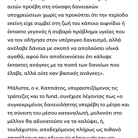
αιτών προέβη στη σύναψη δανειακών
υποχρεώσεων χωρίς να προκύπτει ότι την περίοδο
εκείνη είχε συμβεί στη ζωή του κάποιο αιφνίδιο ή
έκτακτο γεγονός ή σοβαρό πρόβλημα υγείας που
να τον οδήγησε στον υπέρογκο δανεισμό, αλλά
ανέλαβε δάνεια με σκοπό να απολαύσει υλικά
αγαθά, αφού δεν αποδεικνύεται ότι κάλυψε
έκτακτες ανάγκες με τα ποσά των δανείων που
έλαβε, αλλά ούτε καν βασικές ανάγκες».
Μάλιστα, ο κ. Καππάτος, υπερασπιζόμενος τις
τράπεζες και το fund, συνέχισε λέγοντας πως «ο
συγκεκριμένος δανειολήπτης υπερέβη το μέτρο και
τη σύνεση του μέσου καταναλωτή, μολονότι στο
μέλλον θα αδυνατούσε να τα καλύψει, ή,
τουλάχιστον, αποδεχόμενος πλήρως ως πιθανό
αποτέλεσμα την αδυναμία πληρωμής του και