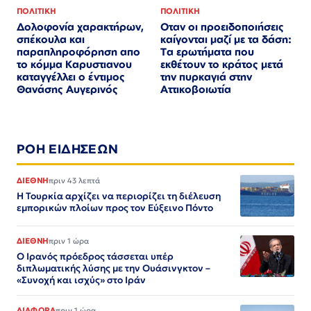
ΠΟΛΙΤΙΚΗ
ΠΟΛΙΤΙΚΗ
Οταν οι προειδοποιήσεις
Δολοφονία χαρακτήρων,
καίγονται μαζί με τα δάση:
σπέκουλα και
Τα ερωτήματα που
παραπληροφόρηση απο
εκθέτουν το κράτος μετά
το κόμμα Καρυστιανου
την πυρκαγιά στην
καταγγέλλει ο έντιμος
Αττικοβοιωτία
Θανάσης Αυγερινός
ΡΟΗ ΕΙΔΗΣΕΩΝ
ΔΙΕΘΝΗ
πριν 43 λεπτά
Η Τουρκία αρχίζει να περιορίζει τη διέλευση
εμπορικών πλοίων προς τον Εύξεινο Πόντο
ΔΙΕΘΝΗ
πριν 1 ώρα
Ο Ιρανός πρόεδρος τάσσεται υπέρ
διπλωματικής λύσης με την Ουάσινγκτον –
«Συνοχή και ισχύς» στο Ιράν​​​​​​​​​​​​​​​​​​​​​​​​​​​​​​​​​​​​​​​​​​​​​​​​​​
ΔΙΑΦΟΡΑ
πριν 1 ώρα