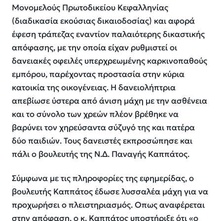
Μονομελούς Πρωτοδικείου Κεφαλληνίας
(διαδικασία εκούσιας δικαιοδοσίας) και αφορά
έφεση τράπεζας εναντίον παλαιότερης δικαστικής
απόφασης, με την οποία είχαν ρυθμιστεί οι
δανειακές οφειλές υπερχρεωμένης καρκινοπαθούς
εμπόρου, παρέχοντας προστασία στην κύρια
κατοικία της οικογένειας. Η δανειολήπτρια
απεβίωσε ύστερα από άνιση μάχη με την ασθένεια
και το σύνολο των χρεών πλέον βρέθηκε να
βαρύνει τον χηρεύσαντα σύζυγό της και πατέρα
δύο παιδιών. Τους δανειστές εκπροσώπησε και
πάλι ο βουλευτής της Ν.Δ. Παναγής Καππάτος.
Σύμφωνα με τις πληροφορίες της εφημερίδας, ο
βουλευτής Καππάτος έδωσε λυσσαλέα μάχη για να
προχωρήσει ο πλειστηριασμός. Οπως αναφέρεται
στην απόφαση, ο κ. Καππάτος υποστήριξε ότι «ο