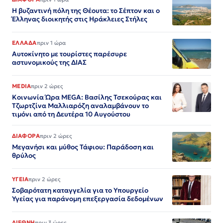
Η βυζαντινή πόλη της Θέουτα: το Σέπτον και ο
Έλληνας διοικητής στις Ηράκλειες Στήλες
ΕΛΛΑΔΑ
πριν 1 ώρα
Αυτοκίνητο με τουρίστες παρέσυρε
αστυνομικούς της ΔΙΑΣ
MEDIA
πριν 2 ώρες
Κοινωνία Ώρα MEGA: Βασίλης Τσεκούρας και
Τζωρτζίνα Μαλλιαρόζη αναλαμβάνουν το
τιμόνι από τη Δευτέρα 10 Αυγούστου
ΔΙΑΦΟΡΑ
πριν 2 ώρες
Μεγανήσι και μύθος Τάφιου: Παράδοση και
θρύλος
ΥΓΕΙΑ
πριν 2 ώρες
Σοβαρότατη καταγγελία για το Υπουργείο
Υγείας για παράνομη επεξεργασία δεδομένων
ΔΙΕΘΝΗ
πριν 3 ώρες