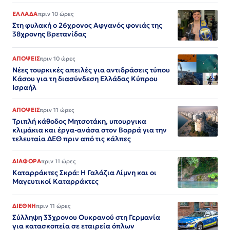
ΕΛΛΑΔΑ
πριν 10 ώρες
Στη φυλακή ο 26χρονος Αφγανός φονιάς της
38χρονης Βρετανίδας
ΑΠΟΨΕΙΣ
πριν 10 ώρες
Νέες τουρκικές απειλές για αντιδράσεις τύπου
Κάσου για τη διασύνδεση Ελλάδας Κύπρου
Ισραήλ
ΑΠΟΨΕΙΣ
πριν 11 ώρες
Τριπλή κάθοδος Μητσοτάκη, υπουργικα
κλιμάκια και έργα-ανάσα στον Βορρά για την
τελευταία ΔΕΘ πριν από τις κάλπες
ΔΙΑΦΟΡΑ
πριν 11 ώρες
Καταρράκτες Σκρά: Η Γαλάζια Λίμνη και οι
Μαγευτικοί Καταρράκτες
ΔΙΕΘΝΗ
πριν 11 ώρες
Σύλληψη 33χρονου Ουκρανού στη Γερμανία
για κατασκοπεία σε εταιρεία όπλων