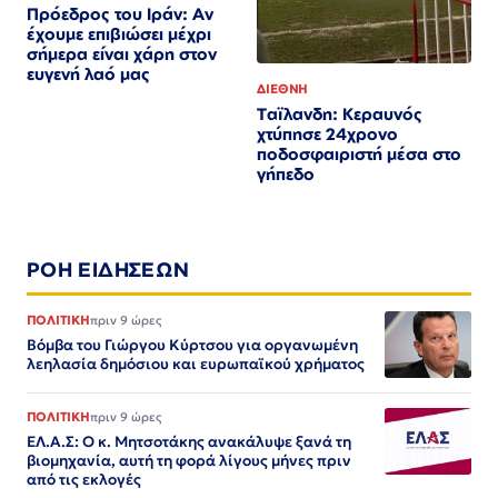
Πρόεδρος του Ιράν: Αν
έχουμε επιβιώσει μέχρι
σήμερα είναι χάρη στον
ευγενή λαό μας
ΔΙΕΘΝΗ
Ταϊλανδη: Κεραυνός
χτύπησε 24χρονο
ποδοσφαιριστή μέσα στο
γήπεδο
ΡΟΗ ΕΙΔΗΣΕΩΝ
ΠΟΛΙΤΙΚΗ
πριν 9 ώρες
Βόμβα του Γιώργου Κύρτσου για οργανωμένη
λεηλασία δημόσιου και ευρωπαϊκού χρήματος
ΠΟΛΙΤΙΚΗ
πριν 9 ώρες
ΕΛ.Α.Σ: Ο κ. Μητσοτάκης ανακάλυψε ξανά τη
βιομηχανία, αυτή τη φορά λίγους μήνες πριν
από τις εκλογές