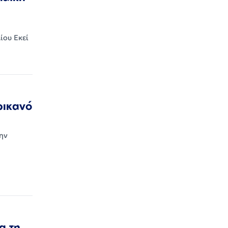
ίου Εκεί
ρικανό
ην
α τη