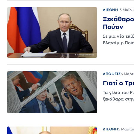
ΔΙΕΘΝΗ
13 Μαΐου
Ξεκάθαρο 
Πούτιν
Σε μια νέα επ
Βλαντίμιρ Πού
ΑΠΟΨΕΙΣ
6 Μαρτ
Γιατί ο Τ
Τα γέλια του 
ξεκάθαρα στη
ΔΙΕΘΝΗ
5 Μαρτίο