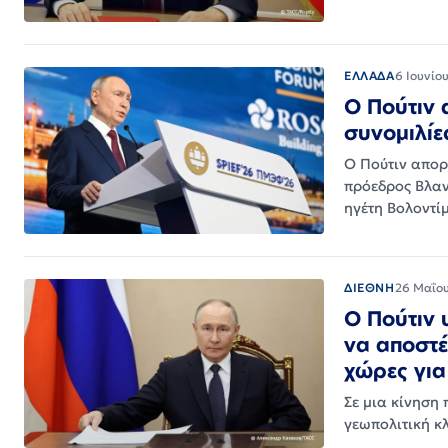
ΕΛΛΑΔΑ
6 Ιουνίο
Ο Πούτιν 
συνομιλίε
Ο Πούτιν απορρ
πρόεδρος Βλαν
ηγέτη Βολοντί
ΔΙΕΘΝΗ
26 Μαΐο
Ο Πούτιν 
να αποστέ
χώρες γι
Σε μια κίνηση 
γεωπολιτική κ