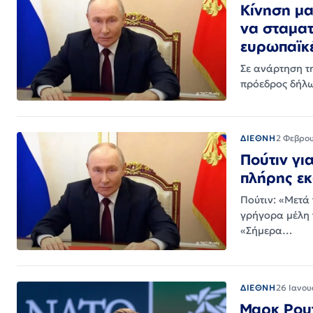
Κίνηση μα
να σταματ
ευρωπαϊκ
Σε ανάρτηση τ
πρόεδρος δήλω
ΔΙΕΘΝΗ
2 Φεβρο
Πούτιν γι
πλήρης ε
Πούτιν: «Μετά
γρήγορα μέλη 
«Σήμερα…
ΔΙΕΘΝΗ
26 Ιανου
Μαρκ Ρουτ