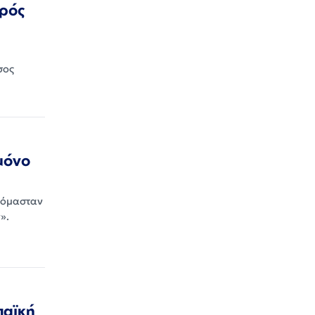
ιρός
σος
 μόνο
ινόμασταν
».
παϊκή