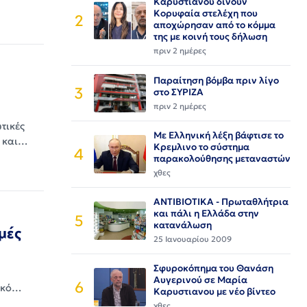
Καρυστιανου δίνουν
Κορυφαία στελέχη που
2
αποχώρησαν από το κόμμα
της με κοινή τους δήλωση
πριν 2 ημέρες
Παραίτηση βόμβα πριν λίγο
3
στο ΣΥΡΙΖΑ
πριν 2 ημέρες
τικές
Με Ελληνική λέξη βάφτισε το
ή και…
Κρεμλινο το σύστημα
4
παρακολούθησης μεταναστών
χθες
ΑΝΤΙΒΙΟΤΙΚΑ - Πρωταθλήτρια
και πάλι η Ελλάδα στην
5
κατανάλωση
μές
25 Ιανουαρίου 2009
Σφυροκόπημα του Θανάση
Αυγερινού σε Μαρία
6
νικό…
Καρυστιανου με νέο βίντεο
χθες