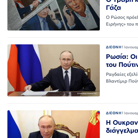
Γάζα
Ο Ρώσος πρόεδ
Ειρήνης» του 
ΔΙΕΘΝΗ
1 Ιανουα
Ρωσία: Οι
του Πούτι
Ραγδαίες εξελί
Βλαντίμιρ Πού
ΔΙΕΘΝΗ
1 Ιανουα
Η Ουκρανί
διάγγελμα