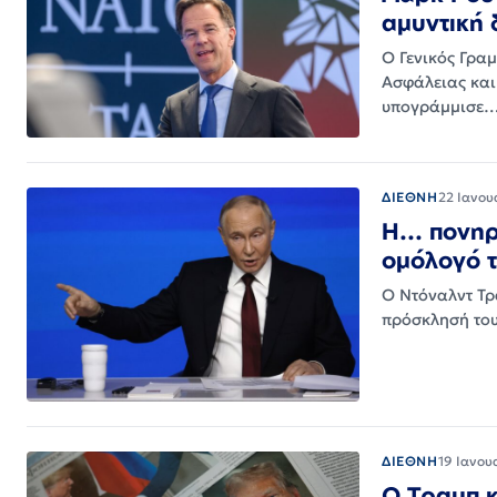
αμυντική
Ο Γενικός Γρα
Ασφάλειας και
υπογράμμισε
ΔΙΕΘΝΗ
22 Ιανου
Η... πον
ομόλογό 
Ο Ντόναλντ Τρ
πρόσκλησή του
ΔΙΕΘΝΗ
19 Ιανου
Ο Τραμπ κ