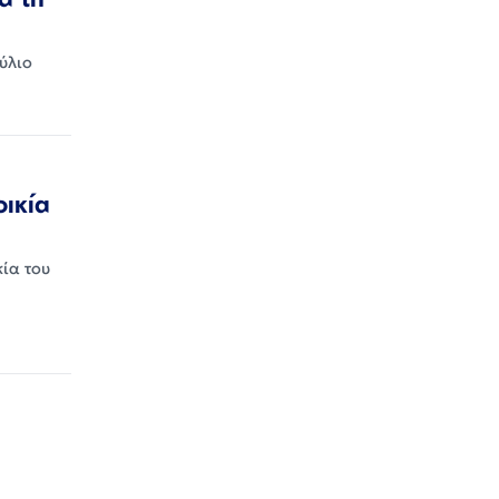
ύλιο
οικία
κία του