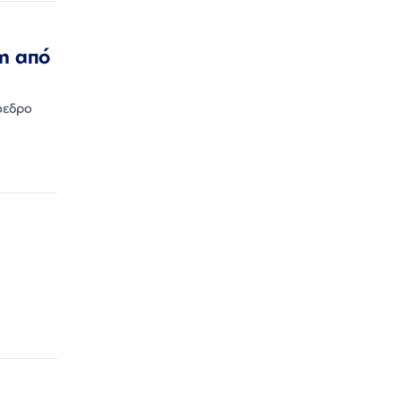
η από
όεδρο