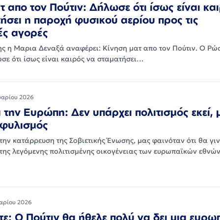
τ απο τον Πούτιν: Δήλωσε ότι ίσως είναι κα
ήσει η παροχή φυσικού αερίου προς τις
ές αγορές
ης η Μαρια Δεναξά αναφέρει: Κίνηση ματ απο τον Πούτιν. Ο Ρώ
σε ότι ίσως είναι καιρός να σταματήσει…
υαρίου 2026
α την Ευρώπη: Δεν υπάρχει πολιτισμός εκεί,
κφυλισμός
 την κατάρρευση της Σοβιετικής Ένωσης, μας φαινόταν ότι θα γ
της λεγόμενης πολιτισμένης οικογένειας των ευρωπαϊκών εθνών
αρίου 2026
ε: Ο Πούτιν θα ήθελε πολύ να δει μια ευρω