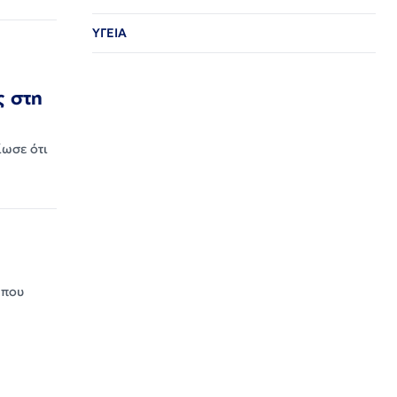
ΥΓΕΙΑ
ς στη
ίωσε ότι
 που