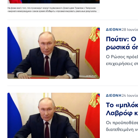
ΔΙΕΘΝΗ
28 Ιουνί
Πούτιν: Ο
ρωσικά όπ
Ο Ρώσος πρόεδ
επιχειρήσεις σ
ΔΙΕΘΝΗ
24 Ιουνί
Το «μπλόκ
Λαβρόφ κ
Οι προϋποθέσε
διατεθειμένη 