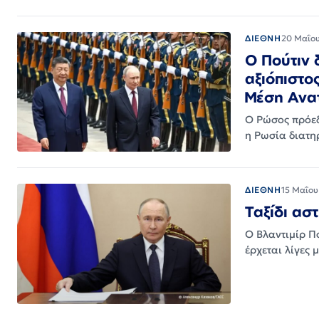
ΔΙΕΘΝΗ
20 Μαΐο
Ο Πούτιν 
αξιόπιστο
Μέση Ανα
Ο Ρώσος πρόεδρ
η Ρωσία διατη
ΔΙΕΘΝΗ
15 Μαΐου
Ταξίδι ασ
Ο Βλαντιμίρ Πο
έρχεται λίγες