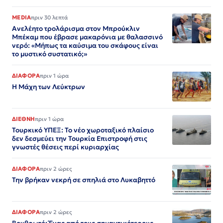
MEDIA
πριν 30 λεπτά
Ανελέητο τρολάρισμα στον Μπρούκλιν
Μπέκαμ που έβρασε μακαρόνια με θαλασσινό
νερό: «Μήπως τα καύσιμα του σκάφους είναι
το μυστικό συστατικό;»
ΔΙΑΦΟΡΑ
πριν 1 ώρα
Η Μάχη των Λεύκτρων
ΔΙΕΘΝΗ
πριν 1 ώρα
Τουρκικό ΥΠΕΞ: Το νέο χωροταξικό πλαίσιο
δεν δεσμεύει την Τουρκία Επιστροφή στις
γνωστές θέσεις περί κυριαρχίας
ΔΙΑΦΟΡΑ
πριν 2 ώρες
Την βρήκαν νεκρή σε σπηλιά στο Λυκαβηττό
ΔΙΑΦΟΡΑ
πριν 2 ώρες