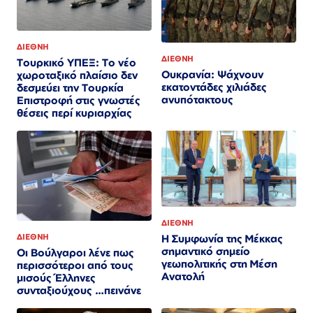
ΔΙΕΘΝΗ
ΔΙΕΘΝΗ
Τουρκικό ΥΠΕΞ: Το νέο
Ουκρανία: Ψάχνουν
χωροταξικό πλαίσιο δεν
εκατοντάδες χιλιάδες
δεσμεύει την Τουρκία
ανυπότακτους
Επιστροφή στις γνωστές
θέσεις περί κυριαρχίας
ΔΙΕΘΝΗ
ΔΙΕΘΝΗ
Η Συμφωνία της Μέκκας
σημαντικό σημείο
Οι Βούλγαροι λένε πως
γεωπολιτικής στη Μέση
περισσότεροι από τους
Ανατολή
μισούς Έλληνες
συνταξιούχους …πεινάνε