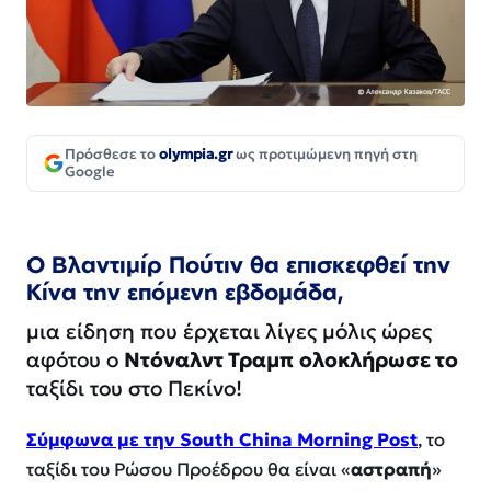
Πρόσθεσε το
olympia.gr
ως προτιμώμενη πηγή στη
Google
Ο Βλαντιμίρ Πούτιν θα επισκεφθεί την
Κίνα την επόμενη εβδομάδα,
μια είδηση που έρχεται λίγες μόλις ώρες
αφότου ο
Ντόναλντ Τραμπ
ολοκλήρωσε το
ταξίδι του στο Πεκίνο!
Σύμφωνα με την South China Morning Post
, το
ταξίδι του Ρώσου Προέδρου θα είναι «
αστραπή
»