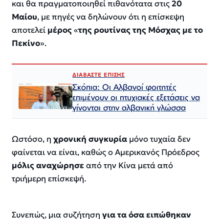
και θα πραγματοποιηθεί πιθανότατα στις
20
Μαίου
, με πηγές να δηλώνουν ότι η επίσκεψη
αποτελεί
μέρος
«
της ρουτίνας της Μόσχας με το
Πεκίνο
».
ΔΙΑΒΑΣΤΕ ΕΠΙΣΗΣ
Σκόπια: Οι Αλβανοί φοιτητές
επιμένουν οι πτυχιακές εξετάσεις να
γίνονται στην αλβανική γλώσσα
Ωστόσο, η
χρονική συγκυρία
μόνο τυχαία δεν
φαίνεται να είναι, καθώς ο Αμερικανός Πρόεδρος
μόλις αναχώρησε
από την Κίνα μετά από
τριήμερη επίσκεψή.
Συνεπώς, μια συζήτηση
για τα όσα ειπώθηκαν