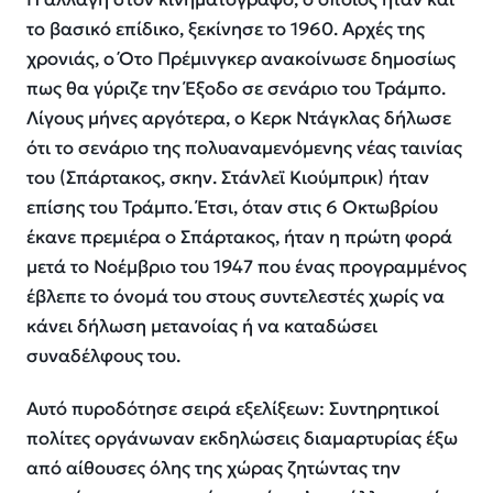
το βασικό επίδικο, ξεκίνησε το 1960. Αρχές της
χρονιάς, ο Ότο Πρέμινγκερ ανακοίνωσε δημοσίως
πως θα γύριζε την Έξοδο σε σενάριο του Τράμπο.
Λίγους μήνες αργότερα, ο Κερκ Ντάγκλας δήλωσε
ότι το σενάριο της πολυαναμενόμενης νέας ταινίας
του (Σπάρτακος, σκην. Στάνλεϊ Κιούμπρικ) ήταν
επίσης του Τράμπο. Έτσι, όταν στις 6 Οκτωβρίου
έκανε πρεμιέρα ο Σπάρτακος, ήταν η πρώτη φορά
μετά το Νοέμβριο του 1947 που ένας προγραμμένος
έβλεπε το όνομά του στους συντελεστές χωρίς να
κάνει δήλωση μετανοίας ή να καταδώσει
συναδέλφους του.
Αυτό πυροδότησε σειρά εξελίξεων: Συντηρητικοί
πολίτες οργάνωναν εκδηλώσεις διαμαρτυρίας έξω
από αίθουσες όλης της χώρας ζητώντας την