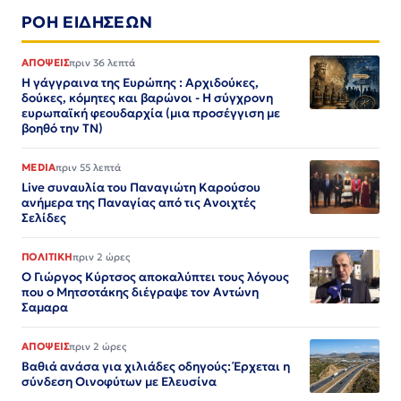
ΡΟΗ ΕΙΔΗΣΕΩΝ
ΑΠΟΨΕΙΣ
πριν 36 λεπτά
Η γάγγραινα της Ευρώπης : Αρχιδούκες,
δούκες, κόμητες και βαρώνοι - Η σύγχρονη
ευρωπαϊκή φεουδαρχία (μια προσέγγιση με
βοηθό την ΤΝ)
MEDIA
πριν 55 λεπτά
Live συναυλία του Παναγιώτη Καρούσου
ανήμερα της Παναγίας από τις Ανοιχτές
Σελίδες
ΠΟΛΙΤΙΚΗ
πριν 2 ώρες
Ο Γιώργος Κύρτσος αποκαλύπτει τους λόγους
που ο Μητσοτάκης διέγραψε τον Αντώνη
Σαμαρα
ΑΠΟΨΕΙΣ
πριν 2 ώρες
Βαθιά ανάσα για χιλιάδες οδηγούς: Έρχεται η
σύνδεση Οινοφύτων με Ελευσίνα