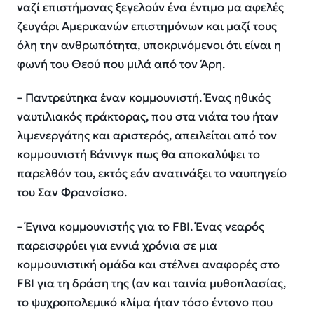
ναζί επιστήμονας ξεγελούν ένα έντιμο μα αφελές
ζευγάρι Αμερικανών επιστημόνων και μαζί τους
όλη την ανθρωπότητα, υποκρινόμενοι ότι είναι η
φωνή του Θεού που μιλά από τον Άρη.
– Παντρεύτηκα έναν κομμουνιστή. Ένας ηθικός
ναυτιλιακός πράκτορας, που στα νιάτα του ήταν
λιμενεργάτης και αριστερός, απειλείται από τον
κομμουνιστή Βάνινγκ πως θα αποκαλύψει το
παρελθόν του, εκτός εάν ανατινάξει το ναυπηγείο
του Σαν Φρανσίσκο.
– Έγινα κομμουνιστής για το FBI. Ένας νεαρός
παρεισφρύει για εννιά χρόνια σε μια
κομμουνιστική ομάδα και στέλνει αναφορές στο
FBI για τη δράση της (αν και ταινία μυθοπλασίας,
το ψυχροπολεμικό κλίμα ήταν τόσο έντονο που