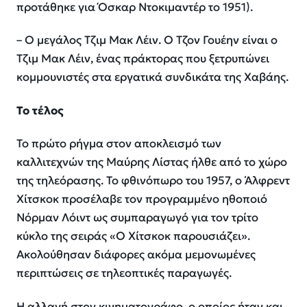
προτάθηκε για Όσκαρ Ντοκιμαντέρ το 1951).
– Ο μεγάλος Τζιμ Μακ Λέιν. Ο Τζον Γουέην είναι ο
Τζιμ Μακ Λέιν, ένας πράκτορας που ξετρυπώνει
κομμουνιστές στα εργατικά συνδικάτα της Χαβάης.
Το τέλος
Το πρώτο ρήγμα στον αποκλεισμό των
καλλιτεχνών της Μαύρης Λίστας ήλθε από το χώρο
της τηλεόρασης. Το φθινόπωρο του 1957, ο Άλφρεντ
Χίτσκοκ προσέλαβε τον προγραμμένο ηθοποιό
Νόρμαν Λόιντ ως συμπαραγωγό για τον τρίτο
κύκλο της σειράς «Ο Χίτσκοκ παρουσιάζει».
Ακολούθησαν διάφορες ακόμα μεμονωμένες
περιπτώσεις σε τηλεοπτικές παραγωγές.
Η αλλαγή στον κινηματογράφο, ο οποίος ήταν και