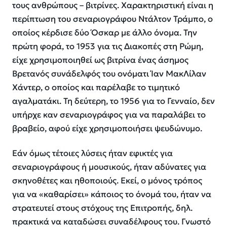
τους ανθρώπους – βιτρίνες. Χαρακτηριστική είναι η
περίπτωση του σεναριογράφου Ντάλτον Τράμπο, ο
οποίος κέρδισε δύο Όσκαρ με άλλο όνομα. Την
πρώτη φορά, το 1953 για τις Διακοπές στη Ρώμη,
είχε χρησιμοποιηθεί ως βιτρίνα ένας άσημος
Βρετανός συνάδελφός του ονόματι Ίαν ΜακΛίλαν
Χάντερ, ο οποίος και παρέλαβε το τιμητικό
αγαλματάκι. Τη δεύτερη, το 1956 για το Γενναίο, δεν
υπήρχε καν σεναριογράφος για να παραλάβει το
βραβείο, αφού είχε χρησιμοποιήσει ψευδώνυμο.
Εάν όμως τέτοιες λύσεις ήταν εφικτές για
σεναριογράφους ή μουσικούς, ήταν αδύνατες για
σκηνοθέτες και ηθοποιούς. Εκεί, ο μόνος τρόπος
για να «καθαρίσει» κάποιος το όνομά του, ήταν να
στρατευτεί στους στόχους της Επιτροπής, δηλ.
πρακτικά να καταδώσει συναδέλφους του. Γνωστό