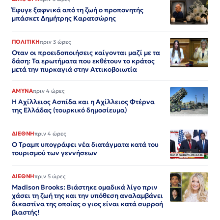
Έφυγε ξαφνικά από τη ζωή ο προπονητής
μπάσκετ Δημήτρης Καρατσώρης
ΠΟΛΙΤΙΚΗ
πριν 3 ώρες
Οταν οι προειδοποιήσεις καίγονται μαζί με τα
δάση: Τα ερωτήματα που εκθέτουν το κράτος
μετά την πυρκαγιά στην Αττικοβοιωτία
ΑΜΥΝΑ
πριν 4 ώρες
Η Αχίλλειος Ασπίδα και η Αχίλλειος Φτέρνα
της Ελλάδας (τουρκικό δημοσίευμα)
ΔΙΕΘΝΗ
πριν 4 ώρες
Ο Τραμπ υπογράφει νέα διατάγματα κατά του
τουρισμού των γεννήσεων
ΔΙΕΘΝΗ
πριν 5 ώρες
Madison Brooks: Βιάστηκε ομαδικά λίγο πριν
χάσει τη ζωή της και την υπόθεση αναλαμβάνει
δικαστίνα της οποίας ο γιος είναι κατά συρροή
βιαστής!