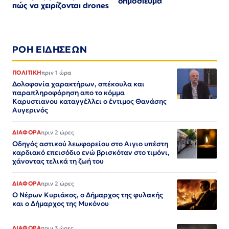
δημοσίευμα
πώς να χειρίζονται drones
ΡΟΗ ΕΙΔΗΣΕΩΝ
ΠΟΛΙΤΙΚΗ
πριν 1 ώρα
Δολοφονία χαρακτήρων, σπέκουλα και
παραπληροφόρηση απο το κόμμα
Καρυστιανου καταγγέλλει ο έντιμος Θανάσης
Αυγερινός
ΔΙΑΦΟΡΑ
πριν 2 ώρες
Οδηγός αστικού λεωφορείου στο Αιγιο υπέστη
καρδιακό επεισόδιο ενώ βρισκόταν στο τιμόνι,
χάνοντας τελικά τη ζωή του
ΔΙΑΦΟΡΑ
πριν 2 ώρες
Ο Νέρων Κυριάκος, o Δήμαρχος της φυλακής
και ο Δήμαρχος της Μυκόνου
ΔΙΑΦΟΡΑ
πριν 3 ώρες