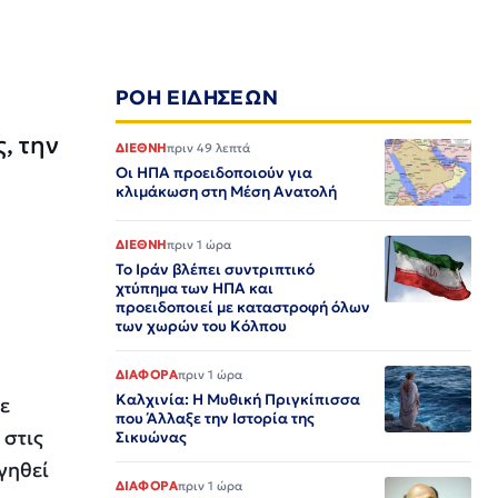
ΡΟΗ ΕΙΔΗΣΕΩΝ
, την
ΔΙΕΘΝΗ
πριν 49 λεπτά
Οι ΗΠΑ προειδοποιούν για
κλιμάκωση στη Μέση Ανατολή
ΔΙΕΘΝΗ
πριν 1 ώρα
Το Ιράν βλέπει συντριπτικό
χτύπημα των ΗΠΑ και
προειδοποιεί με καταστροφή όλων
των χωρών του Κόλπου
ΔΙΑΦΟΡΑ
πριν 1 ώρα
Καλχινία: Η Μυθική Πριγκίπισσα
ε
που Άλλαξε την Ιστορία της
 στις
Σικυώνας
γηθεί
ΔΙΑΦΟΡΑ
πριν 1 ώρα