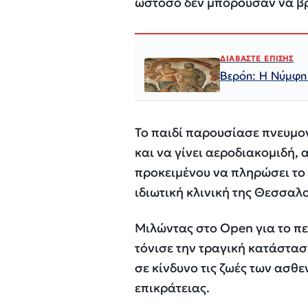
ωστόσο δεν μπορούσαν να βρ
ΔΙΑΒΑΣΤΕ ΕΠΙΣΗΣ
Βερόη: Η Νύμφη 
Το παιδί παρουσίασε πνευμον
και να γίνει αεροδιακομιδή,
προκειμένου να πληρώσει το
ιδιωτική κλινική της Θεσσαλ
Μιλώντας στο Open για το π
τόνισε την τραγική κατάσταση
σε κίνδυνο τις ζωές των ασθ
επικράτειας.