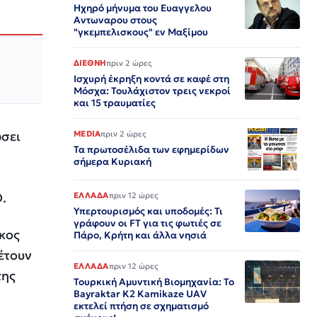
Ηχηρό μήνυμα του Ευαγγελου
Αντωναρου στους
"γκεμπελισκους" εν Μαξίμου
ΔΙΕΘΝΗ
πριν 2 ώρες
Ισχυρή έκρηξη κοντά σε καφέ στη
Μόσχα: Τουλάχιστον τρεις νεκροί
και 15 τραυματίες
ώσει
MEDIA
πριν 2 ώρες
Τα πρωτοσέλιδα των εφημερίδων
σήμερα Κυριακή
.
ΕΛΛΑΔΑ
πριν 12 ώρες
Υπερτουρισμός και υποδομές: Τι
γράφουν οι FT για τις φωτιές σε
κος
Πάρο, Κρήτη και άλλα νησιά
θέτουν
ΕΛΛΑΔΑ
πριν 12 ώρες
της
Τουρκική Αμυντική Βιομηχανία: Το
Bayraktar K2 Kamikaze UAV
εκτελεί πτήση σε σχηματισμό