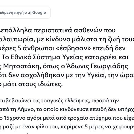
μώμενη πηγή στη Google
λεπάλληλα περιστατικά ασθενών που
αλαιπωρία, με κίνδυνο μάλιστα τη ζωή τους
μέρες 5 άνθρωποι «έσβησαν» επειδή δεν
Το Εθνικό Σύστημα Υγείας καταρρέει και
ς Μητσοτάκη, όπως ο Άδωνις Γεωργιάδης
τι δεν ασχολήθηκαν με την Υγεία, την ώρα
 μάτι στους ιδιώτες.
πιβεβαιώνει τις τραγικές ελλείψεις, αφορά την
από τη Λήμνο, το οποίο κινδύνευσε επειδή δεν υπήρχ
ο 15χρονο αγόρι μετά από τροχαίο ατύχημα που είχε
μαζί με έναν φίλο του, περίμενε 5 μέρες να χειρουρ