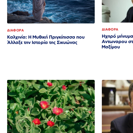
ΔΙΑΦΟΡΑ
ΔΙΑΦΟΡΑ
Ηχηρό μήνυμα
Καλχινία: Η Μυθική Πριγκίπισσα που
Αντωναρου στ
Άλλαξε την Ιστορία της Σικυώνας
Μαξίμου