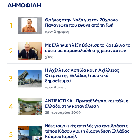
ΔΗΜΟΦΙΛΗ
Θρήνος στην Νάξο για τον 20χρονο
1
Παναγιώτη που έφυγε από τη ζωή
πριν 2 ημέρες
Με Ελληνική λέξη βάφτισε το Κρεμλινο το
2
σύστημα παρακολούθησης μεταναστών
χθες
Η Αχίλλειος Ασπίδα και η Αχίλλειος
Φτέρνα της Ελλάδας (τουρκικό
3
δημοσίευμα)
πριν 9 ώρες
ΑΝΤΙΒΙΟΤΙΚΑ - Πρωταθλήτρια και πάλι η
4
Ελλάδα στην κατανάλωση
25 Ιανουαρίου 2009
Νέες τουρκικές απειλές για αντιδράσεις
τύπου Κάσου για τη διασύνδεση Ελλάδας
5
Κύπρου Ισραήλ