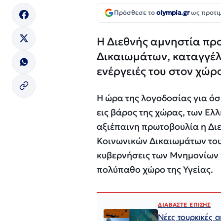
Πρόσθεσε το
olympia.gr
ως προτι
Η Διεθνής αμνηστία πρ
Δικαιωμάτων, καταγγέλλ
ενέργειές του στον χώρο
Η ώρα της λογοδοσίας για ό
εις βάρος της χώρας, των Ελλ
αξιέπαινη πρωτοβουλία η Δι
Κοινωνικών Δικαιωμάτων του
κυβερνήσεις των Μνημονίων γι
πολύπαθο χώρο της Υγείας.
ΔΙΑΒΑΣΤΕ ΕΠΙΣΗΣ
Νέες τουρκικές α