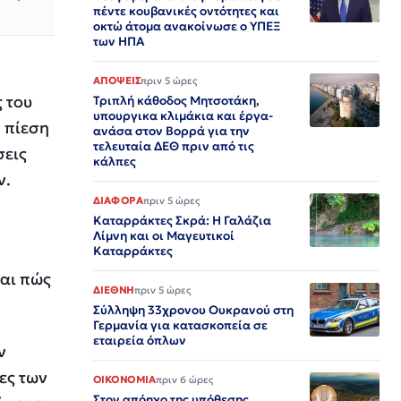
πέντε κουβανικές οντότητες και
οκτώ άτομα ανακοίνωσε ο ΥΠΕΞ
των ΗΠΑ
ΑΠΟΨΕΙΣ
πριν 5 ώρες
 του
Τριπλή κάθοδος Μητσοτάκη,
υπουργικα κλιμάκια και έργα-
ν πίεση
ανάσα στον Βορρά για την
τελευταία ΔΕΘ πριν από τις
σεις
κάλπες
ν.
ΔΙΑΦΟΡΑ
πριν 5 ώρες
Καταρράκτες Σκρά: Η Γαλάζια
Λίμνη και οι Μαγευτικοί
Καταρράκτες
και πώς
ΔΙΕΘΝΗ
πριν 5 ώρες
Σύλληψη 33χρονου Ουκρανού στη
Γερμανία για κατασκοπεία σε
εταιρεία όπλων
ν
ες των
ΟΙΚΟΝΟΜΙΑ
πριν 6 ώρες
Στον απόηχο της υπόθεσης