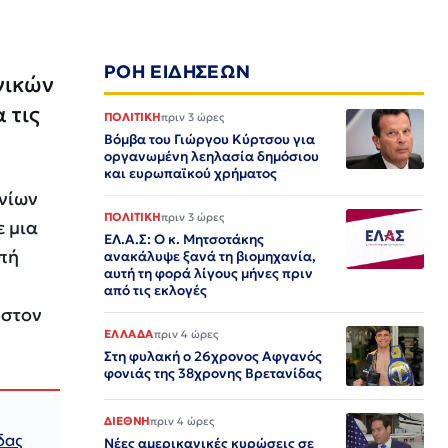
ΡΟΗ ΕΙΔΗΣΕΩΝ
νικών
 τις
ΠΟΛΙΤΙΚΗ
πριν 3 ώρες
Βόμβα του Γιώργου Κύρτσου για
οργανωμένη λεηλασία δημόσιου
και ευρωπαϊκού χρήματος
ονίων
ΠΟΛΙΤΙΚΗ
πριν 3 ώρες
ε μια
ΕΛ.Α.Σ: Ο κ. Μητσοτάκης
πή
ανακάλυψε ξανά τη βιομηχανία,
αυτή τη φορά λίγους μήνες πριν
από τις εκλογές
 στον
ΕΛΛΑΔΑ
πριν 4 ώρες
Στη φυλακή ο 26χρονος Αφγανός
φονιάς της 38χρονης Βρετανίδας
ΔΙΕΘΝΗ
πριν 4 ώρες
δας
Νέες αμερικανικές κυρώσεις σε