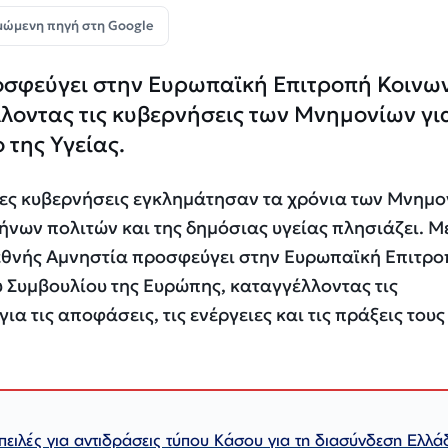
μώμενη πηγή στη Google
οσφεύγει στην Ευρωπαϊκή Επιτροπή Κοινω
οντας τις κυβερνήσεις των Μνημονίων για
 της Υγείας.
σες κυβερνήσεις εγκλημάτησαν τα χρόνια των Μνημ
ήνων πολιτών και της δημόσιας υγείας πλησιάζει. Μ
εθνής Αμνηστία προσφεύγει στην Ευρωπαϊκή Επιτρο
 Συμβουλίου της Ευρώπης, καταγγέλλοντας τις
α τις αποφάσεις, τις ενέργειες και τις πράξεις τους
πειλές για αντιδράσεις τύπου Κάσου για τη διασύνδεση Ελλά